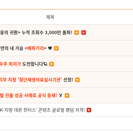
제목
영웅의 귀환> 누적 조회수 3,000만 돌파!
연의 내 가슴 <
배파가리
> ♥
 우주 최저가
도전합니다🪐
지부 지정 '첨단재생의료실시기관'
선정!
벌 진출 성공 사례로 공식 등재!
🏅
'K-지방 데몬 헌터스' 콘텐츠 글로벌 팬덤 저격!