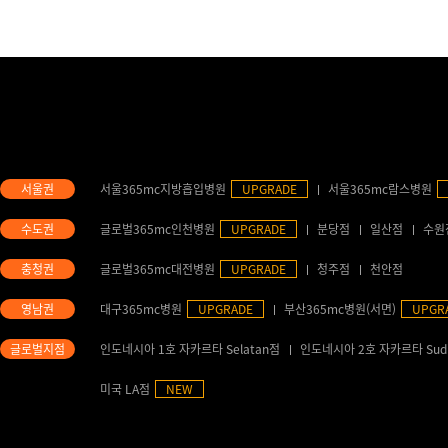
서울365mc지방흡입병원
UPGRADE
서울365mc람스병원
글로벌365mc인천병원
UPGRADE
분당점
일산점
수원
글로벌365mc대전병원
UPGRADE
청주점
천안점
대구365mc병원
UPGRADE
부산365mc병원(서면)
UPGR
인도네시아 1호 자카르타 Selatan점
인도네시아 2호 자카르타 Sud
미국 LA점
NEW