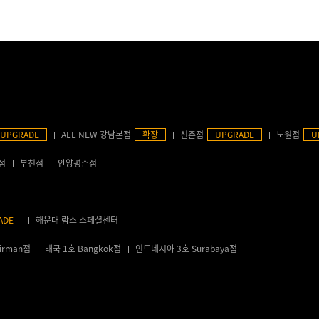
UPGRADE
ALL NEW 강남본점
확장
신촌점
UPGRADE
노원점
U
점
부천점
안양평촌점
ADE
해운대 람스 스페셜센터
irman점
태국 1호 Bangkok점
인도네시아 3호 Surabaya점