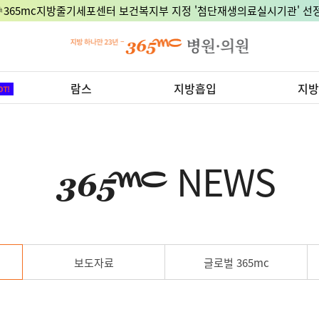
🎉365mc지방줄기세포센터 보건복지부 지정 '첨단재생의료실시기관' 선정
람스
지방흡입
지방
NEWS
보도자료
글로벌 365mc