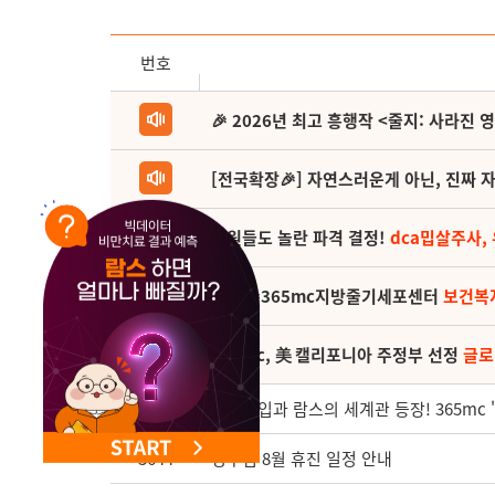
NEW 교대 지방줄기세포센터 오픈
번호
🎉 2026년 최고 흥행작 <줄지: 사라진 
[전국확장🎉] 자연스러운게 아닌, 진짜 자
직원들도 놀란 파격 결정!
dca밉살주사,
(축) 🎉365mc지방줄기세포센터
보건복
365mc, 美 캘리포니아 주정부 선정
글로
3645
지방흡입과 람스의 세계관 등장! 365mc 
3644
청주점 8월 휴진 일정 안내