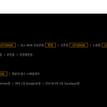
UPGRADE
ALL NEW 강남본점
확장
신촌점
UPGRADE
노원점
U
점
부천점
안양평촌점
ADE
해운대 람스 스페셜센터
irman점
태국 1호 Bangkok점
인도네시아 3호 Surabaya점