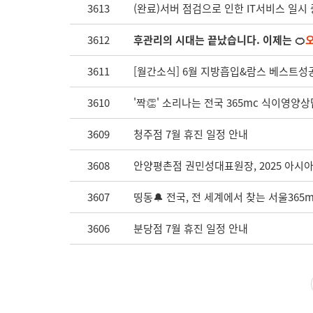
3613
(완료)서버 점검으로 인한 IT서비스 일시
3612
후관리의 시대는 끝났습니다. 이제는 🍊
3611
[월간소식] 6월 지방흡입&람스 베스트성공
3610
'짝👏' 소리나는 전국 365mc 식이영양
3609
청주점 7월 휴진 일정 안내
3608
안양평촌점 권민성대표원장, 2025 아시아국
3607
띵동🔔 전국, 전 세계에서 찾는 서울365m
3606
분당점 7월 휴진 일정 안내