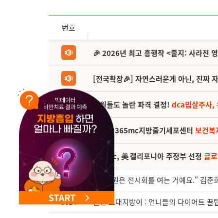
NEW 교대 지방줄기세포센터 오픈
번호
🎉 2026년 최고 흥행작 <줄지: 사라진 
[전국확장🎉] 자연스러운게 아닌, 진짜 자
직원들도 놀란 파격 결정!
dca밉살주사,
(축) 🎉365mc지방줄기세포센터
보건복
365mc, 美 캘리포니아 주정부 선정
글로
3615
"제 소원은 전시회를 여는 거예요." 김준
3614
월간 교대지방이 : 언니들의 다이어트 꿀팁