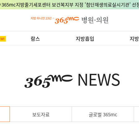
🎉365mc지방줄기세포센터 보건복지부 지정 '첨단재생의료실시기관' 선정
람스
지방흡입
지방
NEWS
보도자료
글로벌 365mc