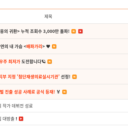
제목
영웅의 귀환> 누적 조회수 3,000만 돌파!
연의 내 가슴 <
배파가리
> ♥
 우주 최저가
도전합니다🪐
지부 지정 '첨단재생의료실시기관'
선정!
벌 진출 성공 사례로 공식 등재!
🏅
희 작가 데뷔전 성료
 대방출 ❗