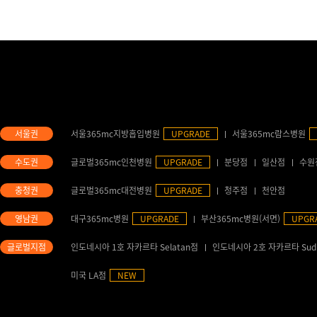
서울365mc지방흡입병원
UPGRADE
서울365mc람스병원
글로벌365mc인천병원
UPGRADE
분당점
일산점
수원
글로벌365mc대전병원
UPGRADE
청주점
천안점
대구365mc병원
UPGRADE
부산365mc병원(서면)
UPGR
인도네시아 1호 자카르타 Selatan점
인도네시아 2호 자카르타 Sud
미국 LA점
NEW