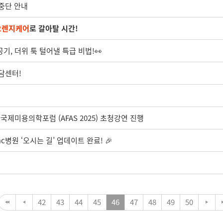
 중단 안내
오렌지케어
로 갈아탈 시간!
기, 더위 툭 털어낼 특급 비법!👀
상담센터!
제미용의학포럼 (AFAS 2025) 초청강연 진행
c병원 ‘오시는 길’ 업데이트 완료! 🎉
42
43
44
45
46
47
48
49
50