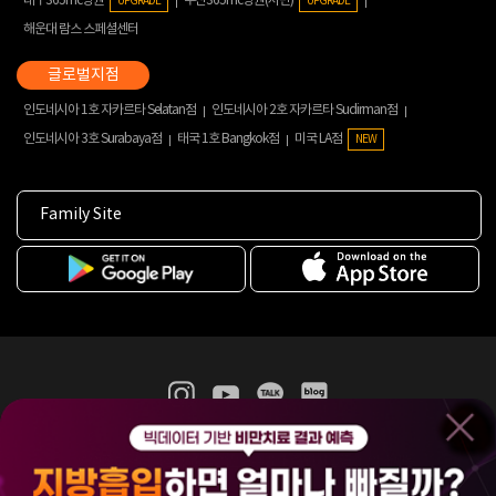
대구365mc병원
부산365mc병원(서면)
UPGRADE
UPGRADE
해운대 람스 스페셜센터
인도네시아 1호 자카르타 Selatan점
인도네시아 2호 자카르타 Sudirman점
인도네시아 3호 Surabaya점
태국 1호 Bangkok점
미국 LA점
NEW
Family Site
365mc 병·의원 이용약관
홈페이지 이용약관
개인정보처리방침
비급여진료수가
증명서발급
인재채용