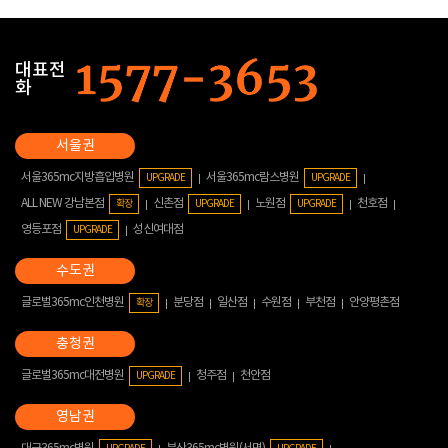
대표전
화
서울365mc지방흡입병원
서울365mc람스병원
UPGRADE
UPGRADE
ALL NEW 강남본점
신촌점
노원점
천호점
확장
UPGRADE
UPGRADE
영등포점
성신여대점
UPGRADE
글로벌365mc인천병원
분당점
일산점
수원점
부천점
안양평촌점
확장
글로벌365mc대전병원
청주점
천안점
UPGRADE