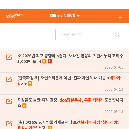
365mc NEWS
🎉 2026년 최고 흥행작 <줄지: 사라진 영웅의 귀환> 누적 조회수
3,000만 돌파!
2026-07-01
[전국확장🎉] 자연스러운게 아닌, 진짜 자연의 내 가슴 <
배파가
리
> ♥
2026-04-23
직원들도 놀란 파격 결정!
dca밉살주사, 우주 최저가
도전합니다
🪐
2026-03-13
(축) 🎉365mc지방줄기세포센터
보건복지부 지정 '첨단재생의
료실시기관'
선정!