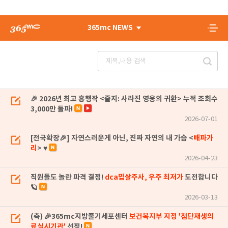
365mc NEWS
🎉 2026년 최고 흥행작 <줄지: 사라진 영웅의 귀환> 누적 조회수
3,000만 돌파!
2026-07-01
[전국확장🎉] 자연스러운게 아닌, 진짜 자연의 내 가슴 <
배파가
리
> ♥
2026-04-23
직원들도 놀란 파격 결정!
dca밉살주사, 우주 최저가
도전합니다
🪐
2026-03-13
(축) 🎉365mc지방줄기세포센터
보건복지부 지정 '첨단재생의
료실시기관'
선정!