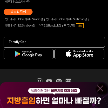
해운대 람스 스페셜센터
인도네시아 1호 자카르타 Selatan점
인도네시아 2호 자카르타 Sudirman점
인도네시아 3호 Surabaya점
태국 1호 Bangkok점
미국 LA점
NEW
Family Site
365mc 병·의원 이용약관
홈페이지 이용약관
개인정보처리방침
비급여진료수가
증명서발급
인재채용
(주)365mcㅣ서울특별시 서초구 서초대로52길 7, 3~4층(서초동, 제일빌딩)