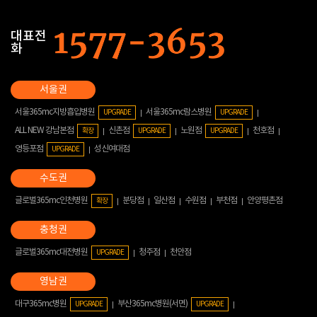
대표전
화
서울365mc지방흡입병원
서울365mc람스병원
UPGRADE
UPGRADE
ALL NEW 강남본점
신촌점
노원점
천호점
확장
UPGRADE
UPGRADE
영등포점
성신여대점
UPGRADE
글로벌365mc인천병원
분당점
일산점
수원점
부천점
안양평촌점
확장
글로벌365mc대전병원
청주점
천안점
UPGRADE
대구365mc병원
부산365mc병원(서면)
UPGRADE
UPGRADE