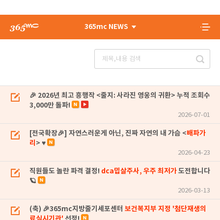
365mc NEWS
🎉 2026년 최고 흥행작 <줄지: 사라진 영웅의 귀환> 누적 조회수
3,000만 돌파!
2026-07-01
[전국확장🎉] 자연스러운게 아닌, 진짜 자연의 내 가슴 <
배파가
리
> ♥
2026-04-23
직원들도 놀란 파격 결정!
dca밉살주사, 우주 최저가
도전합니다
🪐
2026-03-13
(축) 🎉365mc지방줄기세포센터
보건복지부 지정 '첨단재생의
료실시기관'
선정!