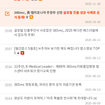
2025-11-28
365mc, 美 캘리포니아 주정부 선정
글로벌 진출 성공 사례로 공
식 등재!
🏅
2025-10-20
글로벌 인플루언서 사로잡은 365mc, 2025 메디컨 페스티벌에
3598
서 압도적 주목!
2025-06-13
[월간람스 5월호] ※주의※ 보기만 해도 빠집니다 람스영상 TOP
3597
5 🔥
2025-06-12
22주년, K-Medical Leader✨ 제89차 365mc지방흡입병원∙람
3596
스센터 네트워크 정기교육 진행
2025-06-10
365mc 영등포점, 외국인 환자 유치 의료기관 등록
3595
2025-06-10
경상도 지방이 모여라..! '아주 특별한 전시회'에 초대합니다 ✉️
3594
2025-06-09