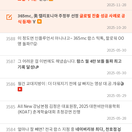
2025-11-28
365mc, 美 캘리포니아 주정부 선정
글로벌 진출 성공 사례로 공
식 등재!
🏅
2025-10-20
이 정도면 인플루언서 아니냐고~ 365mc 람스 틱톡, 팔로워 OO
3588
명 돌파!?😲
2025-05-30
람스 월 4만 보틀 돌파 최고
그 어려운 걸 이번에도 해냈습니다.
3587
기록 달성!🎉
2025-05-30
월간 교대지방이 : 더 더워지기 전에 살 빠지는 영상 대.공.개🤩🎬
3586
2025-05-29
All New 강남본점 김정은 대표원장, 2025 대한비만미용학회
3585
(KOAT) 춘계학술대회 초청강연 진행
2025-05-28
네이버리뷰 최다, 천호점🥇
얼마나 잘 빼면? 전국 람스 지점 중
3584