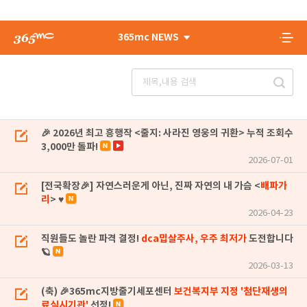
365mc NEWS
🎉 2026년 최고 흥행작 <줄지: 사라진 영웅의 귀환> 누적 조회수
3,000만 돌파!
2026-07-01
[전국확장🎉] 자연스러운게 아닌, 진짜 자연의 내 가슴 <
배파가
리
> ♥
2026-04-23
직원들도 놀란 파격 결정!
dca밉살주사, 우주 최저가
도전합니다
🪐
2026-03-13
(축) 🎉365mc지방줄기세포센터
보건복지부 지정 '첨단재생의
료실시기관'
선정!