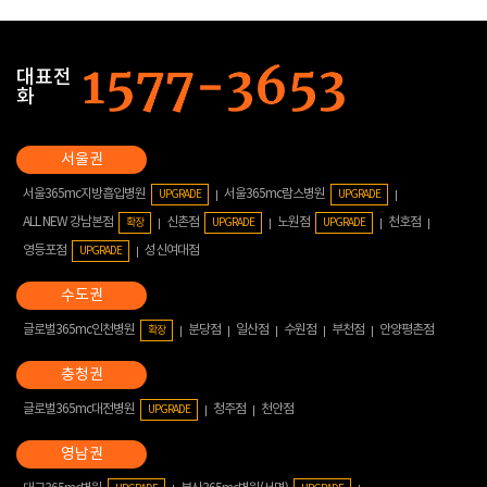
대표전
화
서울365mc지방흡입병원
서울365mc람스병원
UPGRADE
UPGRADE
ALL NEW 강남본점
신촌점
노원점
천호점
확장
UPGRADE
UPGRADE
영등포점
성신여대점
UPGRADE
글로벌365mc인천병원
분당점
일산점
수원점
부천점
안양평촌점
확장
글로벌365mc대전병원
청주점
천안점
UPGRADE