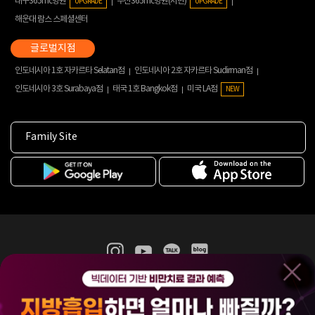
대구365mc병원
부산365mc병원(서면)
UPGRADE
UPGRADE
해운대 람스 스페셜센터
인도네시아 1호 자카르타 Selatan점
인도네시아 2호 자카르타 Sudirman점
인도네시아 3호 Surabaya점
태국 1호 Bangkok점
미국 LA점
NEW
Family Site
365mc 병·의원 이용약관
홈페이지 이용약관
개인정보처리방침
비급여진료수가
증명서발급
인재채용