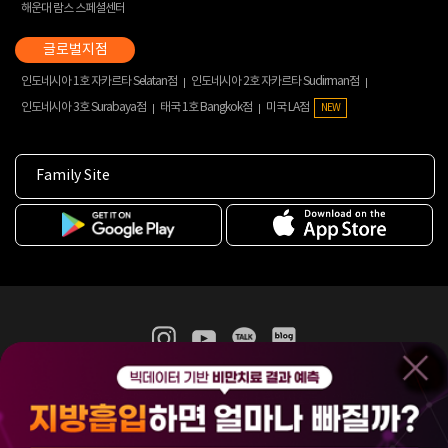
해운대 람스 스페셜센터
인도네시아 1호 자카르타 Selatan점
인도네시아 2호 자카르타 Sudirman점
인도네시아 3호 Surabaya점
태국 1호 Bangkok점
미국 LA점
NEW
Family Site
365mc 병·의원 이용약관
홈페이지 이용약관
개인정보처리방침
비급여진료수가
증명서발급
인재채용
(주)365mcㅣ서울특별시 서초구 서초대로52길 7, 3~4층(서초동, 제일빌딩)