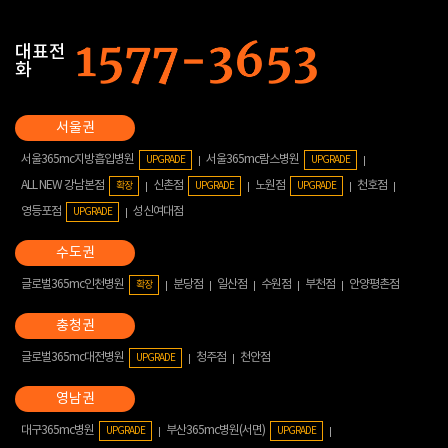
대표전
화
서울365mc지방흡입병원
서울365mc람스병원
UPGRADE
UPGRADE
ALL NEW 강남본점
신촌점
노원점
천호점
확장
UPGRADE
UPGRADE
영등포점
성신여대점
UPGRADE
글로벌365mc인천병원
분당점
일산점
수원점
부천점
안양평촌점
확장
글로벌365mc대전병원
청주점
천안점
UPGRADE
대구365mc병원
부산365mc병원(서면)
UPGRADE
UPGRADE