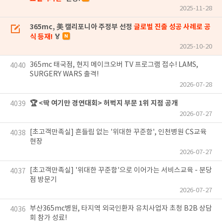
2025-11-28
365mc, 美 캘리포니아 주정부 선정
글로벌 진출 성공 사례로 공
식 등재!
🏅
2025-10-20
365mc 태국점, 현지 메이크오버 TV 프로그램 접수! LAMS,
4040
SURGERY WARS 출격!
2026-07-28
🏆 <딱 여기만 경연대회> 허벅지 부문 1위 지점 공개
4039
2026-07-27
[초고객만족실] 흔들림 없는 '위대한 꾸준함', 인천병원 CS교육
4038
현장
2026-07-27
[초고객만족실] '위대한 꾸준함'으로 이어가는 서비스교육 - 분당
4037
점 방문기
2026-07-27
부산365mc병원, 타지역 외국인환자 유치사업자 초청 B2B 상담
4036
회 참가 성료!