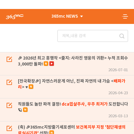
365mc NEWS
🎉 2026년 최고 흥행작 <줄지: 사라진 영웅의 귀환> 누적 조회수
3,000만 돌파!
2026-07-01
[전국확장🎉] 자연스러운게 아닌, 진짜 자연의 내 가슴 <
배파가
리
> ♥
2026-04-23
직원들도 놀란 파격 결정!
dca밉살주사, 우주 최저가
도전합니다
🪐
2026-03-13
(축) 🎉365mc지방줄기세포센터
보건복지부 지정 '첨단재생의
료실시기관'
선정!