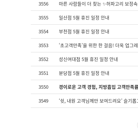
3556
마른 사람들이 더 찾는 ✨허파고리 보정속
3555
일산점 5월 휴진 일정 안내
3554
부천점 5월 휴진 일정 안내
3553
‘초고객만족’을 위한 한 걸음! 더욱 업그
3552
성신여대점 5월 휴진 일정 안내
3551
분당점 5월 휴진 일정 안내
3550
경이로운 고객 경험, 지방흡입 고객만족률 
3549
‘쉿, 내원 고객님께만 보여드려요’ 슬기롭고