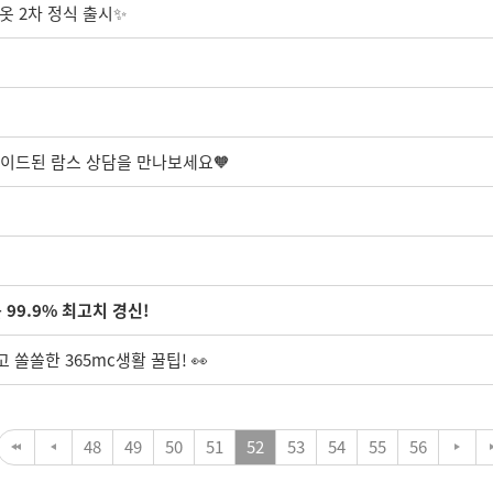
옷 2차 정식 출시✨
레이드된 람스 상담을 만나보세요🧡
99.9% 최고치 경신!
 쏠쏠한 365mc생활 꿀팁! 👀
48
49
50
51
52
53
54
55
56