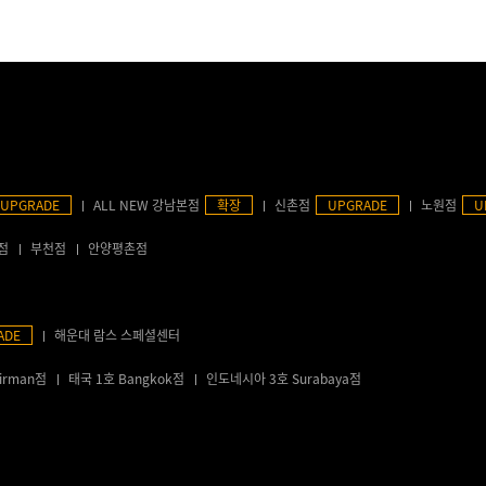
UPGRADE
ALL NEW 강남본점
확장
신촌점
UPGRADE
노원점
U
점
부천점
안양평촌점
ADE
해운대 람스 스페셜센터
irman점
태국 1호 Bangkok점
인도네시아 3호 Surabaya점