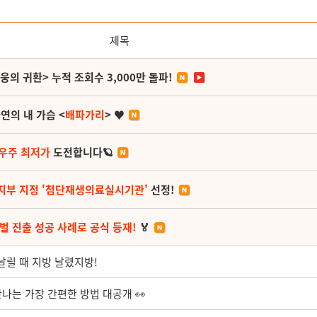
제목
영웅의 귀환> 누적 조회수 3,000만 돌파!
연의 내 가슴 <
배파가리
> ♥
 우주 최저가
도전합니다🪐
지부 지정 '첨단재생의료실시기관'
선정!
벌 진출 성공 사례로 공식 등재!
🏅
날릴 때 지방 날렸지방!
만나는 가장 간편한 방법 대공개 👀