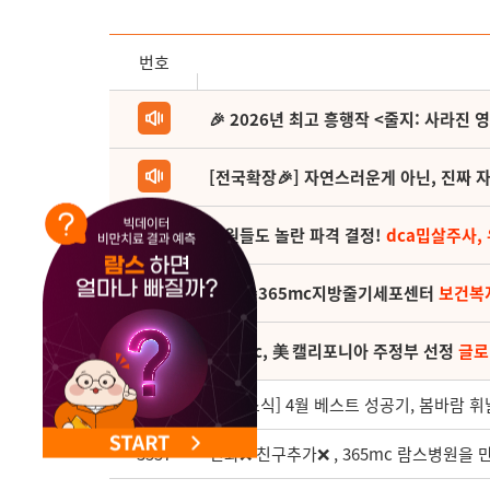
NEW 교대 지방줄기세포센터 오픈
번호
🎉 2026년 최고 흥행작 <줄지: 사라진 
[전국확장🎉] 자연스러운게 아닌, 진짜 자
직원들도 놀란 파격 결정!
dca밉살주사,
(축) 🎉365mc지방줄기세포센터
보건복
365mc, 美 캘리포니아 주정부 선정
글로
3558
[월간소식] 4월 베스트 성공기, 봄바람 휘
3557
전화❌ 친구추가❌ , 365mc 람스병원을 