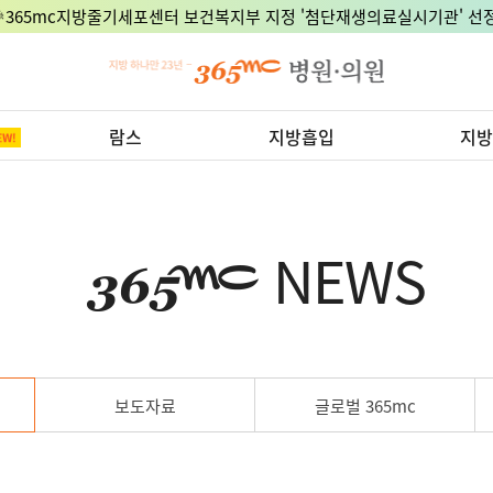
🎉365mc지방줄기세포센터 보건복지부 지정 '첨단재생의료실시기관' 선정
람스
지방흡입
지방
NEWS
보도자료
글로벌 365mc