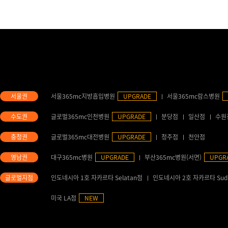
서울365mc지방흡입병원
UPGRADE
서울365mc람스병원
글로벌365mc인천병원
UPGRADE
분당점
일산점
수원
글로벌365mc대전병원
UPGRADE
청주점
천안점
대구365mc병원
UPGRADE
부산365mc병원(서면)
UPGR
인도네시아 1호 자카르타 Selatan점
인도네시아 2호 자카르타 Sud
미국 LA점
NEW