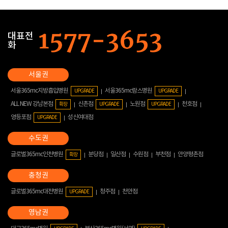
대표전
화
서울365mc지방흡입병원
서울365mc람스병원
UPGRADE
UPGRADE
ALL NEW 강남본점
신촌점
노원점
천호점
확장
UPGRADE
UPGRADE
영등포점
성신여대점
UPGRADE
글로벌365mc인천병원
분당점
일산점
수원점
부천점
안양평촌점
확장
글로벌365mc대전병원
청주점
천안점
UPGRADE