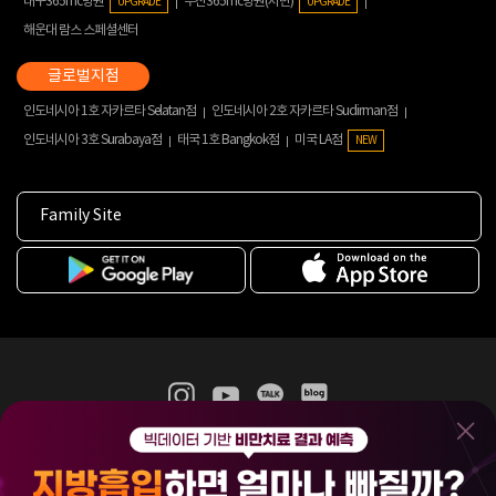
대구365mc병원
부산365mc병원(서면)
UPGRADE
UPGRADE
해운대 람스 스페셜센터
인도네시아 1호 자카르타 Selatan점
인도네시아 2호 자카르타 Sudirman점
인도네시아 3호 Surabaya점
태국 1호 Bangkok점
미국 LA점
NEW
Family Site
365mc 병·의원 이용약관
홈페이지 이용약관
개인정보처리방침
비급여진료수가
증명서발급
인재채용