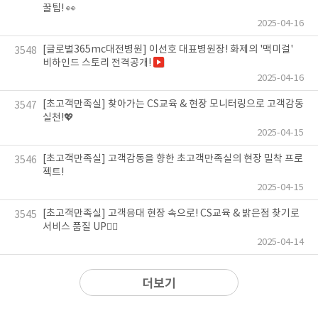
꿀팁! 👀
2025-04-16
[글로벌365mc대전병원] 이선호 대표병원장! 화제의 '맥미걸'
3548
비하인드 스토리 전격공개!
2025-04-16
[초고객만족실] 찾아가는 CS교육 & 현장 모니터링으로 고객감동
3547
실천!💖
2025-04-15
[초고객만족실] 고객감동을 향한 초고객만족실의 현장 밀착 프로
3546
젝트!
2025-04-15
[초고객만족실] 고객응대 현장 속으로! CS교육 & 밝은점 찾기로
3545
서비스 품질 UP🧚‍♀️
2025-04-14
더보기