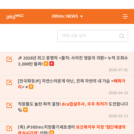
365mc NEWS
🎉 2026년 최고 흥행작 <줄지: 사라진 영웅의 귀환> 누적 조회수
3,000만 돌파!
2026-07-01
[전국확장🎉] 자연스러운게 아닌, 진짜 자연의 내 가슴 <
배파가
리
> ♥
2026-04-23
직원들도 놀란 파격 결정!
dca밉살주사, 우주 최저가
도전합니다
🪐
2026-03-13
(축) 🎉365mc지방줄기세포센터
보건복지부 지정 '첨단재생의
료실시기관'
선정!