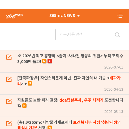
365mc NEWS
🎉 2026년 최고 흥행작 <줄지: 사라진 영웅의 귀환> 누적 조회수
3,000만 돌파!
2026-07-01
[전국확장🎉] 자연스러운게 아닌, 진짜 자연의 내 가슴 <
배파가
리
> ♥
2026-04-23
직원들도 놀란 파격 결정!
dca밉살주사, 우주 최저가
도전합니다
🪐
2026-03-13
(축) 🎉365mc지방줄기세포센터
보건복지부 지정 '첨단재생의
료실시기관'
선정!