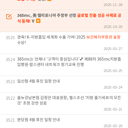
2025-11-28
365mc, 美 캘리포니아 주정부 선정
글로벌 진출 성공 사례로 공
식 등재!
🏅
2025-10-20
경축! K-지방흡입 세계화 수출 기여! 2025
보건복지부장관 표창
3525
수상!
2025-03-27
365mc는 언제나 '고객이 중심입니다'💕 제88차 365mc지방흡
3524
입병원∙람스센터 네트워크 정기교육 진행
2025-03-25
일산점 4월 휴진 일정 안내
3523
2025-03-24
올뉴강남본점 김정은 대표원장, 헬스조선 '지방 줄기세포의 모든
3522
것' 초청 강연 성료
2025-03-21
분당점 4월 휴진 일정 안내
3521
2025-03-20