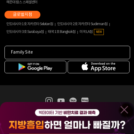
해운대 람스 스페셜센터
인도네시아 1호 자카르타 Selatan점
인도네시아 2호 자카르타 Sudirman점
인도네시아 3호 Surabaya점
태국 1호 Bangkok점
미국 LA점
NEW
Family Site
365mc 병·의원 이용약관
홈페이지 이용약관
개인정보처리방침
비급여진료수가
증명서발급
인재채용
(주)365mcㅣ서울특별시 서초구 서초대로52길 7, 3~4층(서초동, 제일빌딩)