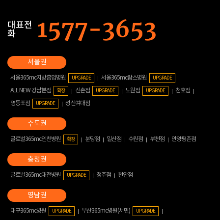
대표전
화
서울365mc지방흡입병원
서울365mc람스병원
UPGRADE
UPGRADE
ALL NEW 강남본점
신촌점
노원점
천호점
확장
UPGRADE
UPGRADE
영등포점
성신여대점
UPGRADE
글로벌365mc인천병원
분당점
일산점
수원점
부천점
안양평촌점
확장
글로벌365mc대전병원
청주점
천안점
UPGRADE
대구365mc병원
부산365mc병원(서면)
UPGRADE
UPGRADE