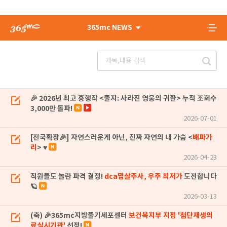
365mc NEWS
🎉 2026년 최고 흥행작 <줄지: 사라진 영웅의 귀환> 누적 조회수
3,000만 돌파!
2026-07-01
[전국확장🎉] 자연스러운게 아닌, 진짜 자연의 내 가슴 <
배파가
리
> ♥
2026-04-23
직원들도 놀란 파격 결정!
dca밉살주사, 우주 최저가
도전합니다
🪐
2026-03-13
(축) 🎉365mc지방줄기세포센터
보건복지부 지정 '첨단재생의
료실시기관'
선정!