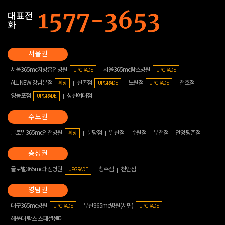
대표전
화
서울365mc지방흡입병원
서울365mc람스병원
UPGRADE
UPGRADE
ALL NEW 강남본점
신촌점
노원점
천호점
확장
UPGRADE
UPGRADE
영등포점
성신여대점
UPGRADE
글로벌365mc인천병원
분당점
일산점
수원점
부천점
안양평촌점
확장
글로벌365mc대전병원
청주점
천안점
UPGRADE
대구365mc병원
부산365mc병원(서면)
UPGRADE
UPGRADE
해운대 람스 스페셜센터