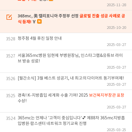
2025-11-28
365mc, 美 캘리포니아 주정부 선정
글로벌 진출 성공 사례로 공
식 등재!
🏅
2025-10-20
청주점 4월 휴진 일정 안내
3528
2025-03-27
서울365mc병원 임현제 부병원장님, 인스타그램&유튜브 라이
3527
브 방송 성료!
2025-03-27
[월간소식] 3월 베스트 성공기, 내 최고의 다이어트 동기부여제!
3526
2025-03-27
경축! K-지방흡입 세계화 수출 기여! 2025
보건복지부장관 표창
3525
수상!
2025-03-27
365mc는 언제나 '고객이 중심입니다'💕 제88차 365mc지방흡
3524
입병원∙람스센터 네트워크 정기교육 진행
2025-03-25