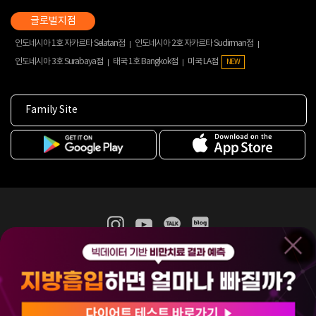
인도네시아 1호 자카르타 Selatan점
인도네시아 2호 자카르타 Sudirman점
인도네시아 3호 Surabaya점
태국 1호 Bangkok점
미국 LA점
NEW
Family Site
365mc 병·의원 이용약관
홈페이지 이용약관
개인정보처리방침
비급여진료수가
증명서발급
인재채용
(주)365mcㅣ서울특별시 서초구 서초대로52길 7, 3~4층(서초동, 제일빌딩)
120-87-04354ㅣ김남철