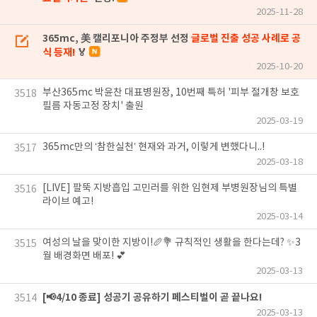
2025-11-28
365mc, 美 캘리포니아 주정부 선정
글로벌 진출 성공 사례로 공
식 등재!
🏅
2025-10-20
부산365mc 박윤찬 대표병원장, 10번째 특허 '피부 절개창 보호
3518
필름 자동고정 장치' 출원
2025-03-19
365mc만의 ‘참한실천’ 현재와 과거, 이렇게 변했다니..!
3517
2025-03-18
[LIVE] 팔뚝 지방흡입 고민러를 위한 임현제 부병원장님의 특별
3516
라이브 예고!
2025-03-14
여성의 날을 맞이한 지방이!🥖💐 규칙적인 생활을 한다는데? ✨3
3515
월 배경화면 배포! 💕
2025-03-13
[📢4/10 종료] 성공기 공유하기 페스티벌이 곧 끝나요!
3514
2025-03-13