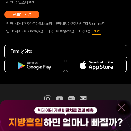
해운대 람스 스페셜센터
인도네시아 1호 자카르타 Selatan점
인도네시아 2호 자카르타 Sudirman점
인도네시아 3호 Surabaya점
태국 1호 Bangkok점
미국 LA점
NEW
Family Site
365mc 병·의원 이용약관
홈페이지 이용약관
개인정보처리방침
비급여진료수가
증명서발급
인재채용
(주)365mcㅣ서울특별시 서초구 서초대로52길 7, 3~4층(서초동, 제일빌딩)