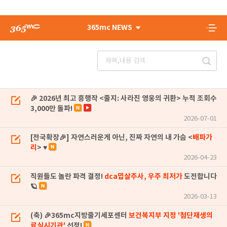
365mc NEWS
🎉 2026년 최고 흥행작 <줄지: 사라진 영웅의 귀환> 누적 조회수
3,000만 돌파!
2026-07-01
[전국확장🎉] 자연스러운게 아닌, 진짜 자연의 내 가슴 <
배파가
리
> ♥
2026-04-23
직원들도 놀란 파격 결정!
dca밉살주사, 우주 최저가
도전합니다
🪐
2026-03-13
(축) 🎉365mc지방줄기세포센터
보건복지부 지정 '첨단재생의
료실시기관'
선정!