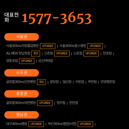
대표전
화
서울365mc지방흡입병원
서울365mc람스병원
UPGRADE
UPGRADE
ALL NEW 강남본점
신촌점
노원점
천호점
확장
UPGRADE
UPGRADE
영등포점
성신여대점
UPGRADE
글로벌365mc인천병원
분당점
일산점
수원점
부천점
안양평촌점
확장
글로벌365mc대전병원
청주점
천안점
UPGRADE
대구365mc병원
부산365mc병원(서면)
UPGRADE
UPGRADE