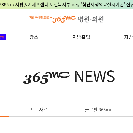
🎉365mc지방줄기세포센터 보건복지부 지정 '첨단재생의료실시기관' 선정
람스
지방흡입
지방
NEWS
보도자료
글로벌 365mc