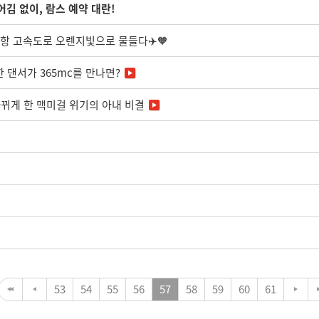
 어김 없이, 람스 예약 대란!
천공항 고속도로 오렌지빛으로 물들다✈️🧡
 댄서가 365mc를 만나면?
바뀌게 한 맥미걸 위기의 아내 비결
53
54
55
56
57
58
59
60
61