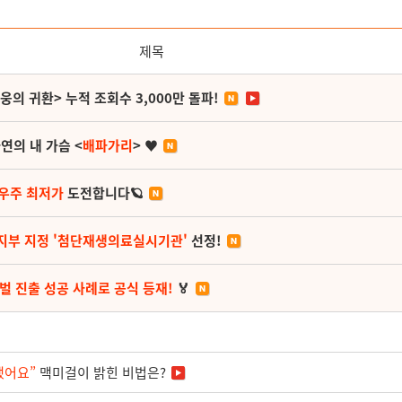
제목
영웅의 귀환> 누적 조회수 3,000만 돌파!
연의 내 가슴 <
배파가리
> ♥
 우주 최저가
도전합니다🪐
지부 지정 '첨단재생의료실시기관'
선정!
벌 진출 성공 사례로 공식 등재!
🏅
했어요”
맥미걸이 밝힌 비법은?