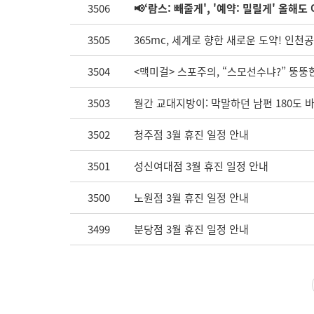
3506
📢‘람스: 빼줄게', '예약: 밀릴게' 올해도
3505
365mc, 세계로 향한 새로운 도약! 인
3504
<맥미걸> 스포주의, “스모선수냐?” 뚱뚱한
3503
월간 교대지방이: 막말하던 남편 180도 
3502
청주점 3월 휴진 일정 안내
3501
성신여대점 3월 휴진 일정 안내
3500
노원점 3월 휴진 일정 안내
3499
분당점 3월 휴진 일정 안내