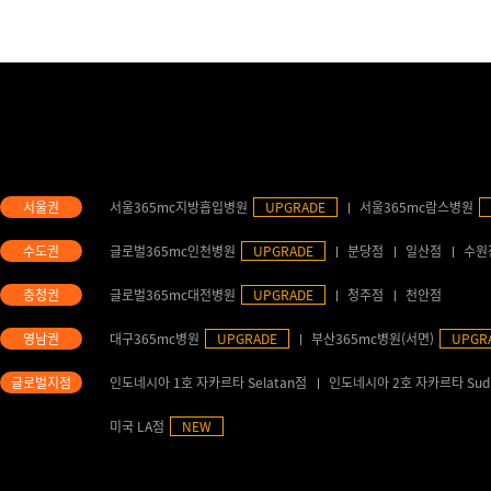
서울365mc지방흡입병원
UPGRADE
서울365mc람스병원
글로벌365mc인천병원
UPGRADE
분당점
일산점
수원
글로벌365mc대전병원
UPGRADE
청주점
천안점
대구365mc병원
UPGRADE
부산365mc병원(서면)
UPGR
인도네시아 1호 자카르타 Selatan점
인도네시아 2호 자카르타 Sud
미국 LA점
NEW