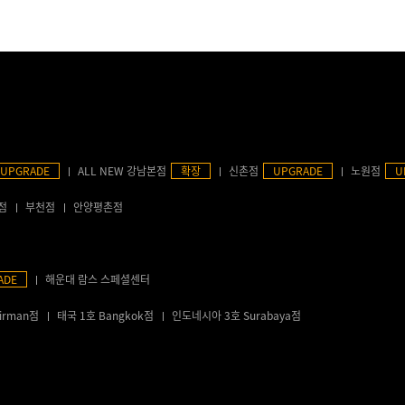
UPGRADE
ALL NEW 강남본점
확장
신촌점
UPGRADE
노원점
U
점
부천점
안양평촌점
ADE
해운대 람스 스페셜센터
irman점
태국 1호 Bangkok점
인도네시아 3호 Surabaya점