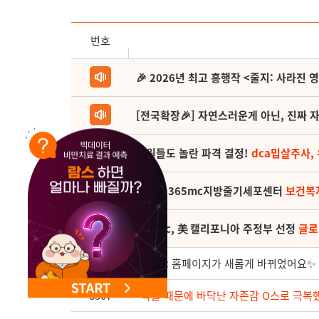
NEW 교대 지방줄기세포센터 오픈
번호
🎉 2026년 최고 흥행작 <줄지: 사라진 
[전국확장🎉] 자연스러운게 아닌, 진짜 자
직원들도 놀란 파격 결정!
dca밉살주사,
(축) 🎉365mc지방줄기세포센터
보건복
365mc, 美 캘리포니아 주정부 선정
글로
3508
365mc 홈페이지가 새롭게 바뀌었어요✨
3507
“악플 때문에 바닥난 자존감 O스로 극복