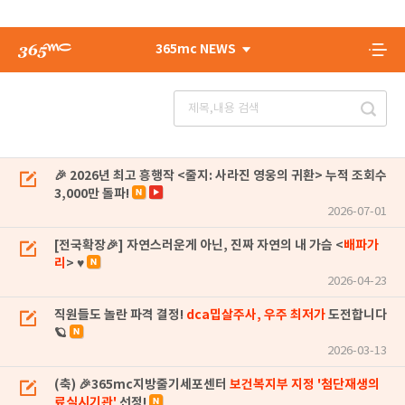
365mc NEWS
🎉 2026년 최고 흥행작 <줄지: 사라진 영웅의 귀환> 누적 조회수
3,000만 돌파!
2026-07-01
[전국확장🎉] 자연스러운게 아닌, 진짜 자연의 내 가슴 <
배파가
리
> ♥
2026-04-23
직원들도 놀란 파격 결정!
dca밉살주사, 우주 최저가
도전합니다
🪐
2026-03-13
(축) 🎉365mc지방줄기세포센터
보건복지부 지정 '첨단재생의
료실시기관'
선정!