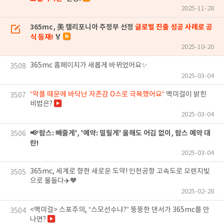
2025-11-28
365mc, 美 캘리포니아 주정부 선정
글로벌 진출 성공 사례로 공
식 등재!
🏅
2025-10-20
365mc 홈페이지가 새롭게 바뀌었어요✨
3508
2025-03-04
“악플 때문에 바닥난 자존감 O스로 극복했어요”
맥미걸이 밝힌
3507
비법은?
2025-03-04
📢‘람스: 빼줄게', '예약: 밀릴게' 올해도 어김 없이, 람스 예약 대
3506
란!
2025-03-04
365mc, 세계로 향한 새로운 도약! 인천공항 고속도로 오렌지빛
3505
으로 물들다✈️🧡
2025-02-28
<맥미걸> 스포주의, “스모선수냐?” 뚱뚱한 댄서가 365mc를 만
3504
나면?