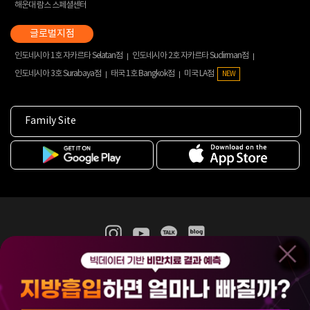
해운대 람스 스페셜센터
인도네시아 1호 자카르타 Selatan점
인도네시아 2호 자카르타 Sudirman점
인도네시아 3호 Surabaya점
태국 1호 Bangkok점
미국 LA점
NEW
Family Site
365mc 병·의원 이용약관
홈페이지 이용약관
개인정보처리방침
비급여진료수가
증명서발급
인재채용
(주)365mcㅣ서울특별시 서초구 서초대로52길 7, 3~4층(서초동, 제일빌딩)