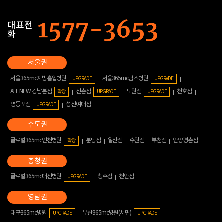
대표전
화
서울365mc지방흡입병원
서울365mc람스병원
UPGRADE
UPGRADE
ALL NEW 강남본점
신촌점
노원점
천호점
확장
UPGRADE
UPGRADE
영등포점
성신여대점
UPGRADE
글로벌365mc인천병원
분당점
일산점
수원점
부천점
안양평촌점
확장
글로벌365mc대전병원
청주점
천안점
UPGRADE
대구365mc병원
부산365mc병원(서면)
UPGRADE
UPGRADE