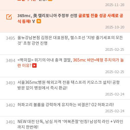
2025-11-28
365mc, 美 캘리포니아 주정부 선정
글로벌 진출 성공 사례로 공
식 등재!
🏅
2025-10-20
올뉴강남본점 김정은 대표원장, 헬스조선 '지방 줄기세포의 모든
3495
것' 초청 강연 진행
2025-02-25
<맥미걸> 위기의 아내 충격 결말,
365mc 비만•체형 주치의가 놀
3494
란 이유?
2025-02-25
서울365mc병원 해외고객 전용 텍스프리 키오스크 설치! 공항
3493
방문 없이 병원에서 즉시 환급!
2025-02-24
허파고리 볼륨을 강력하게 유지하는 비결은? O2 허파고리!
3492
2025-02-24
NEW 대전 단독, 남심 저격 “여복존잘”런칭! 남성적 라인 + V라인
3491
까지 한번에!