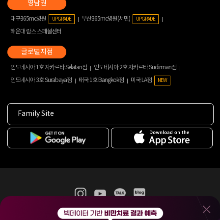
대구365mc병원
부산365mc병원(서면)
UPGRADE
UPGRADE
해운대 람스 스페셜센터
인도네시아 1호 자카르타 Selatan점
인도네시아 2호 자카르타 Sudirman점
인도네시아 3호 Surabaya점
태국 1호 Bangkok점
미국 LA점
NEW
Family Site
365mc 병·의원 이용약관
홈페이지 이용약관