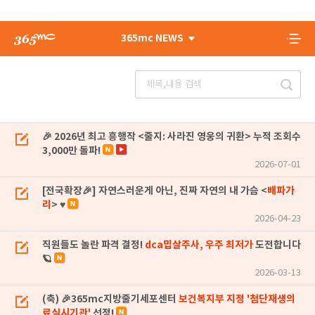
365mc NEWS
🎉 2026년 최고 흥행작 <줄지: 사라진 영웅의 귀환> 누적 조회수
3,000만 돌파!
2026-07-01
[전국확장🎉] 자연스러운게 아닌, 진짜 자연의 내 가슴 <
배파가
리
> ♥
2026-04-23
직원들도 놀란 파격 결정!
dca밉살주사, 우주 최저가
도전합니다
🪐
2026-03-13
(축) 🎉365mc지방줄기세포센터
보건복지부 지정 '첨단재생의
료실시기관'
선정!