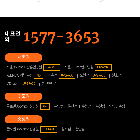
대표전
화
서울365mc지방흡입병원
서울365mc람스병원
UPGRADE
UPGRADE
ALL NEW 강남본점
신촌점
노원점
천호점
확장
UPGRADE
UPGRADE
영등포점
성신여대점
UPGRADE
글로벌365mc인천병원
분당점
일산점
수원점
부천점
안양평촌점
확장
글로벌365mc대전병원
청주점
천안점
UPGRADE