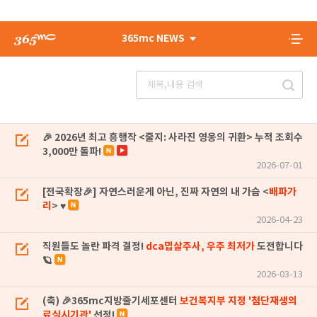
365mc NEWS
🎉 2026년 최고 흥행작 <줄지: 사라진 영웅의 귀환> 누적 조회수
3,000만 돌파!
2026-07-01
[전국확장🎉] 자연스러운게 아닌, 진짜 자연의 내 가슴 <
배파가
리
> ♥
2026-04-23
직원들도 놀란 파격 결정!
dca밉살주사, 우주 최저가
도전합니다
🪐
2026-03-13
(축) 🎉365mc지방줄기세포센터
보건복지부 지정 '첨단재생의
료실시기관'
선정!