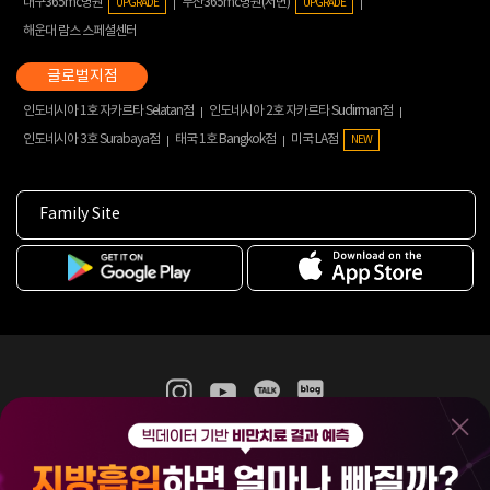
대구365mc병원
부산365mc병원(서면)
UPGRADE
UPGRADE
해운대 람스 스페셜센터
인도네시아 1호 자카르타 Selatan점
인도네시아 2호 자카르타 Sudirman점
인도네시아 3호 Surabaya점
태국 1호 Bangkok점
미국 LA점
NEW
Family Site
365mc 병·의원 이용약관
홈페이지 이용약관
개인정보처리방침
비급여진료수가
증명서발급
인재채용