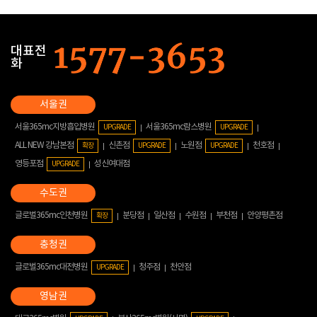
대표전
화
서울365mc지방흡입병원
서울365mc람스병원
UPGRADE
UPGRADE
ALL NEW 강남본점
신촌점
노원점
천호점
확장
UPGRADE
UPGRADE
영등포점
성신여대점
UPGRADE
글로벌365mc인천병원
분당점
일산점
수원점
부천점
안양평촌점
확장
글로벌365mc대전병원
청주점
천안점
UPGRADE