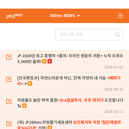
365mc NEWS
🎉 2026년 최고 흥행작 <줄지: 사라진 영웅의 귀환> 누적 조회수
3,000만 돌파!
2026-07-01
[전국확장🎉] 자연스러운게 아닌, 진짜 자연의 내 가슴 <
배파가
리
> ♥
2026-04-23
직원들도 놀란 파격 결정!
dca밉살주사, 우주 최저가
도전합니다
🪐
2026-03-13
(축) 🎉365mc지방줄기세포센터
보건복지부 지정 '첨단재생의
료실시기관'
선정!