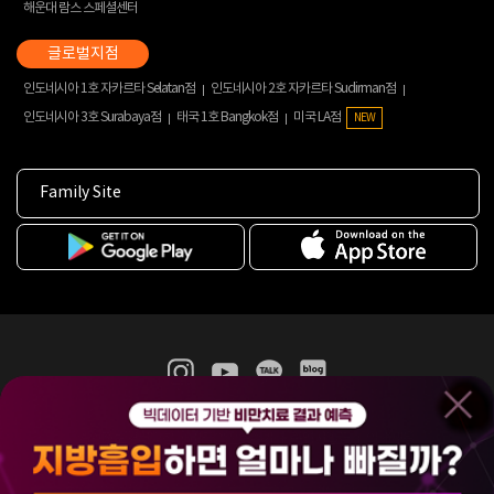
해운대 람스 스페셜센터
인도네시아 1호 자카르타 Selatan점
인도네시아 2호 자카르타 Sudirman점
인도네시아 3호 Surabaya점
태국 1호 Bangkok점
미국 LA점
NEW
Family Site
365mc 병·의원 이용약관
홈페이지 이용약관
개인정보처리방침
비급여진료수가
증명서발급
인재채용
(주)365mcㅣ서울특별시 서초구 서초대로52길 7, 3~4층(서초동, 제일빌딩)