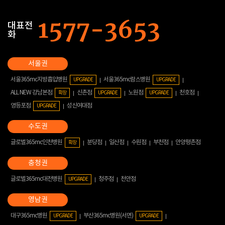
대표전
화
서울365mc지방흡입병원
서울365mc람스병원
UPGRADE
UPGRADE
ALL NEW 강남본점
신촌점
노원점
천호점
확장
UPGRADE
UPGRADE
영등포점
성신여대점
UPGRADE
글로벌365mc인천병원
분당점
일산점
수원점
부천점
안양평촌점
확장
글로벌365mc대전병원
청주점
천안점
UPGRADE
대구365mc병원
부산365mc병원(서면)
UPGRADE
UPGRADE