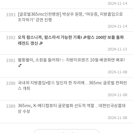
2024-11-14
[글로벌365mc인천병원] 박상우 원장, “여유증, 지방흡입으로
3393
조각하기” 강연 진행
2024-11-14
오직 람스니까, 람스라서 가능한 기록! 🎉람스 200만 보틀 돌파
3392
레전드 갱신 🎉
2024-11-13
별똥별아, 소원을 들어줘! ✨ 지방이프렌즈 10월 배경화면 배포!
3391
💕
2024-11-08
국내외 지방흡입•람스 일인자 한 자리에…365mc 글로벌 컨퍼런
3390
스 개최
2024-11-08
365mc, K-메디컬뷰티 글로벌화 선도적 역할…대한민국상품대
3389
상 수상
2024-11-08