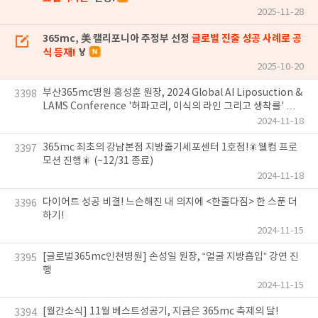
2025-11-28
365mc, 美 캘리포니아 주정부 선정
글로벌 진출 성공 사례로 공
식 등재!
🏅
2025-10-20
부산365mc병원 홍성훈 원장, 2024 Global AI Liposuction &
3398
LAMS Conference '허파고리, 이식의 라인 그리고 생착률' 강
연 진행
2024-11-18
365mc 최초의 강남본점 지방줄기세포센터 1호점!🎇웰컴 프로
3397
모션 진행🎇 (~12/31 종료)
2024-11-18
다이어트 성공 비결! 느슨해진 내 의지에 <한줄다짐> 한 스푼 더
3396
하기!
2024-11-15
[글로벌365mc인천병원] 손성일 원장, “얼굴 지방흡입” 강연 진
3395
행
2024-11-15
[월간소식] 11월 베스트성공기, 지금은 365mc 축제의 달!
3394