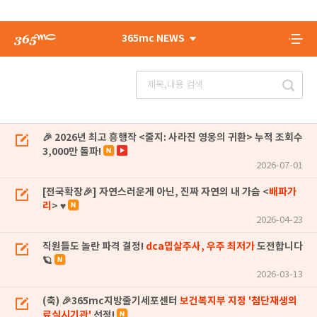
365mc NEWS
🎉 2026년 최고 흥행작 <줄지: 사라진 영웅의 귀환> 누적 조회수
3,000만 돌파!
2026-07-01
[전국확장🎉] 자연스러운게 아닌, 진짜 자연의 내 가슴 <
배파가
리
> ♥
2026-04-23
직원들도 놀란 파격 결정!
dca밉살주사, 우주 최저가
도전합니다
🪐
2026-03-13
(축) 🎉365mc지방줄기세포센터
보건복지부 지정 '첨단재생의
료실시기관'
선정!