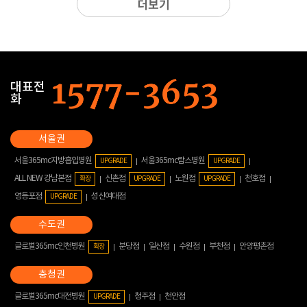
더보기
대표전
화
서울365mc지방흡입병원
서울365mc람스병원
UPGRADE
UPGRADE
ALL NEW 강남본점
신촌점
노원점
천호점
확장
UPGRADE
UPGRADE
영등포점
성신여대점
UPGRADE
글로벌365mc인천병원
분당점
일산점
수원점
부천점
안양평촌점
확장
글로벌365mc대전병원
청주점
천안점
UPGRADE