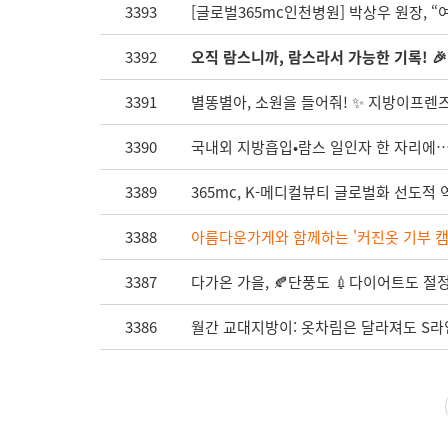
3393
[글로벌365mc인천병원] 박상우 원장, 
3392
오직 람스니까, 람스라서 가능한 기록! 🎉
3391
별똥별아, 소원을 들어줘! ✨ 지방이프렌즈 
3390
국내외 지방흡입•람스 일인자 한 자리에…
3389
365mc, K-메디컬뷰티 글로벌화 선도
3388
아름다운가게와 함께하는 '커진옷 기부 캠페
3387
다가온 가을, 🍂단풍도 💉다이어트도 절정인
3386
월간 교대지방이: 옷차림은 달라져도 S라