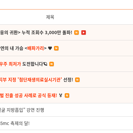
제목
영웅의 귀환> 누적 조회수 3,000만 돌파!
연의 내 가슴 <
배파가리
> ♥
 우주 최저가
도전합니다🪐
지부 지정 '첨단재생의료실시기관'
선정!
벌 진출 성공 사례로 공식 등재!
🏅
얼굴 지방흡입” 강연 진행
5mc 축제의 달!