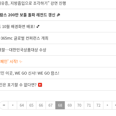
“여유증, 지방흡입으로 조각하기” 강연 진행
람스 200만 보틀 돌파 레전드 갱신 🎉
10월 배경화면 배포! 💕
365mc 글로벌 컨퍼런스 개최
적 역할…대한민국상품대상 수상
인' 시작! ✨
 이곳, WE GO 신사! WE GO 람스!
인은 포기할 수 없다면?
64
65
66
67
68
69
70
71
72