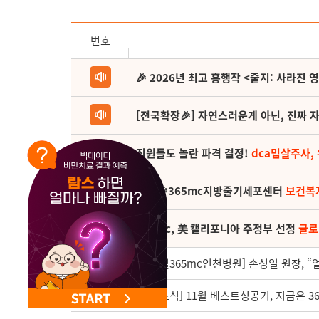
NEW 교대 지방줄기세포센터 오픈
번호
🎉 2026년 최고 흥행작 <줄지: 사라진 
[전국확장🎉] 자연스러운게 아닌, 진짜 자
직원들도 놀란 파격 결정!
dca밉살주사,
(축) 🎉365mc지방줄기세포센터
보건복
365mc, 美 캘리포니아 주정부 선정
글로
3395
[글로벌365mc인천병원] 손성일 원장, “
3394
[월간소식] 11월 베스트성공기, 지금은 36