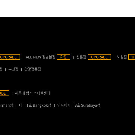
UPGRADE
ALL NEW 강남본점
확장
신촌점
UPGRADE
노원점
U
점
부천점
안양평촌점
ADE
해운대 람스 스페셜센터
irman점
태국 1호 Bangkok점
인도네시아 3호 Surabaya점