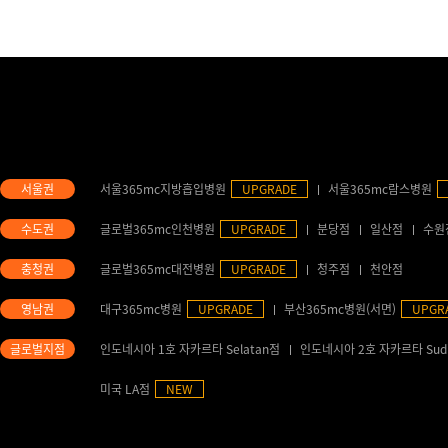
서울365mc지방흡입병원
UPGRADE
서울365mc람스병원
글로벌365mc인천병원
UPGRADE
분당점
일산점
수원
글로벌365mc대전병원
UPGRADE
청주점
천안점
대구365mc병원
UPGRADE
부산365mc병원(서면)
UPGR
인도네시아 1호 자카르타 Selatan점
인도네시아 2호 자카르타 Sud
미국 LA점
NEW