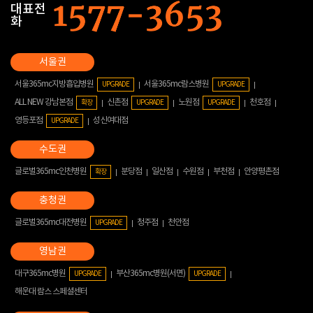
대표전
화
서울365mc지방흡입병원
서울365mc람스병원
UPGRADE
UPGRADE
ALL NEW 강남본점
신촌점
노원점
천호점
확장
UPGRADE
UPGRADE
영등포점
성신여대점
UPGRADE
글로벌365mc인천병원
분당점
일산점
수원점
부천점
안양평촌점
확장
글로벌365mc대전병원
청주점
천안점
UPGRADE
대구365mc병원
부산365mc병원(서면)
UPGRADE
UPGRADE
해운대 람스 스페셜센터