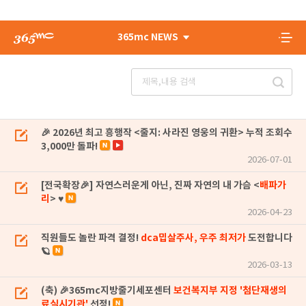
365mc NEWS
🎉 2026년 최고 흥행작 <줄지: 사라진 영웅의 귀환> 누적 조회수
3,000만 돌파!
2026-07-01
[전국확장🎉] 자연스러운게 아닌, 진짜 자연의 내 가슴 <
배파가
리
> ♥
2026-04-23
직원들도 놀란 파격 결정!
dca밉살주사, 우주 최저가
도전합니다
🪐
2026-03-13
(축) 🎉365mc지방줄기세포센터
보건복지부 지정 '첨단재생의
료실시기관'
선정!