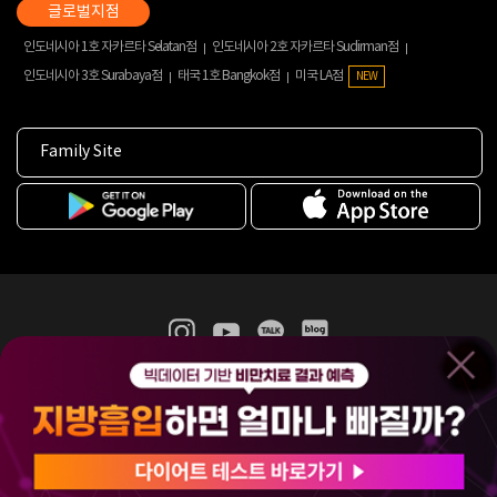
인도네시아 1호 자카르타 Selatan점
인도네시아 2호 자카르타 Sudirman점
인도네시아 3호 Surabaya점
태국 1호 Bangkok점
미국 LA점
NEW
Family Site
365mc 병·의원 이용약관
홈페이지 이용약관
개인정보처리방침
비급여진료수가
증명서발급
인재채용
(주)365mcㅣ서울특별시 서초구 서초대로52길 7, 3~4층(서초동, 제일빌딩)
120-87-04354ㅣ김남철
COPYRIGHT(C) 2025 365mc. ALL RIGHTS RESERVED.