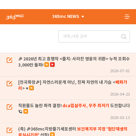
365mc NEWS
🎉 2026년 최고 흥행작 <줄지: 사라진 영웅의 귀환> 누적 조회수
3,000만 돌파!
2026-07-01
[전국확장🎉] 자연스러운게 아닌, 진짜 자연의 내 가슴 <
배파가
리
> ♥
2026-04-23
직원들도 놀란 파격 결정!
dca밉살주사, 우주 최저가
도전합니다
🪐
2026-03-13
(축) 🎉365mc지방줄기세포센터
보건복지부 지정 '첨단재생의
료실시기관'
선정!