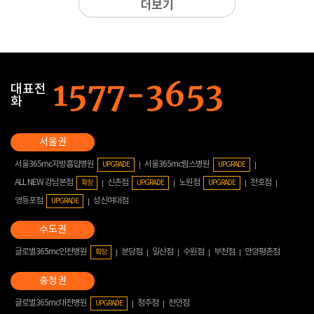
더보기
대표전
화
서울365mc지방흡입병원
서울365mc람스병원
UPGRADE
UPGRADE
ALL NEW 강남본점
신촌점
노원점
천호점
확장
UPGRADE
UPGRADE
영등포점
성신여대점
UPGRADE
글로벌365mc인천병원
분당점
일산점
수원점
부천점
안양평촌점
확장
글로벌365mc대전병원
청주점
천안점
UPGRADE