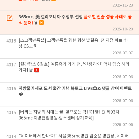
2025-11-28
365mc, 美 캘리포니아 주정부 선정
글로벌 진출 성공 사례로 공
식 등재!
🏅
2025-10-20
[초고객만족실] 고객만족을 향한 힘찬 발걸음! 전 지점 파트너대
4018
상 CS교육
2026-07-07
[월간람스 6월호] 여름휴가 가기 전, '인생 라인' 막차 탑승 하러
4017
가자! 🚨
2026-07-06
지방줄기세포 도서 출간 기념 북토크 LIVE📺& 댓글 참여 이벤트
4016
💝
2026-07-06
[버리는 지방의 시대는 끝! 앞으로는 딱! 쭉! 빵! 🍞 제93차
4015
365mc 지방흡입병원∙람스센터 정기교육]
2026-07-06
"네이버에서 만나요!" 서울365mc병원 임준용 병원장, 네이버
4014