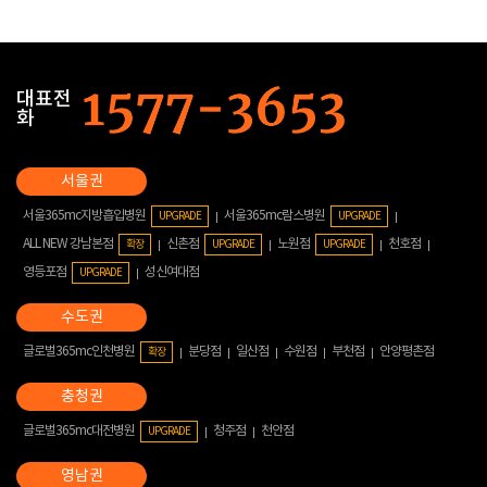
대표전
화
서울365mc지방흡입병원
서울365mc람스병원
UPGRADE
UPGRADE
ALL NEW 강남본점
신촌점
노원점
천호점
확장
UPGRADE
UPGRADE
영등포점
성신여대점
UPGRADE
글로벌365mc인천병원
분당점
일산점
수원점
부천점
안양평촌점
확장
글로벌365mc대전병원
청주점
천안점
UPGRADE