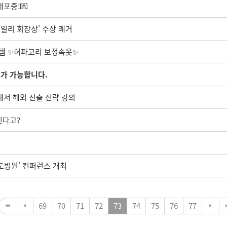
배포중!💌
일리 회장상' 수상 쾌거
이템 ✨허파고리 보정속옷✨
스가 가능합니다.
서 해외 진출 전략 강의
진다고?
선도병원' 컨퍼런스 개최
69
70
71
72
73
74
75
76
77