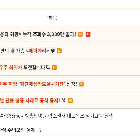
제목
영웅의 귀환> 누적 조회수 3,000만 돌파!
연의 내 가슴 <
배파가리
> ♥
 우주 최저가
도전합니다🪐
지부 지정 '첨단재생의료실시기관'
선정!
벌 진출 성공 사례로 공식 등재!
🏅
제86차 365mc지방흡입병원∙람스센터 네트워크 정기교육 진행
빠짐 주의보
의 정체는?