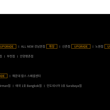
UPGRADE
ALL NEW 강남본점
확장
신촌점
UPGRADE
노원점
U
점
부천점
안양평촌점
ADE
해운대 람스 스페셜센터
irman점
태국 1호 Bangkok점
인도네시아 3호 Surabaya점