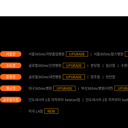
서울365mc지방흡입병원
UPGRADE
서울365mc람스병원
글로벌365mc인천병원
UPGRADE
분당점
일산점
수원
글로벌365mc대전병원
UPGRADE
청주점
천안점
대구365mc병원
UPGRADE
부산365mc병원(서면)
UPGR
인도네시아 1호 자카르타 Selatan점
인도네시아 2호 자카르타 Sud
미국 LA점
NEW