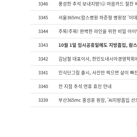
3346
풍성한 추석 보내지방!🌝 마음카드 절찬 
3345
서울365mc람스병원 하준형 병원장 '이데
3344
주목!주목! 완벽한 라인을 위한 비밀 아
3343
10월 1일 임시공휴일에도 지방흡입, 람
3342
김남철 대표이사, 한인도네시아경영학회에
3341
인식단그림 출시, 사진만 찍으면 살이 빠
3340
전 지점 추석 연휴 휴진 안내
3339
부산365mc 홍성훈 원장, 'AI지방흡입 