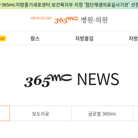
🎉365mc지방줄기세포센터 보건복지부 지정 '첨단재생의료실시기관' 선정
람스
지방흡입
지방
NEWS
보도자료
글로벌 365mc