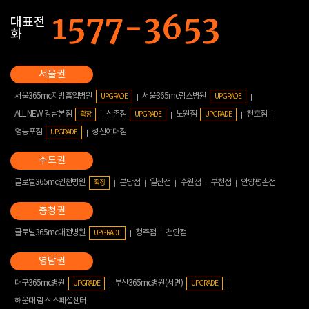
대표전
화
서울365mc지방흡입병원
서울365mc람스병원
UPGRADE
UPGRADE
ALL NEW 강남본점
신촌점
노원점
천호점
확장
UPGRADE
UPGRADE
영등포점
성신여대점
UPGRADE
글로벌365mc인천병원
분당점
일산점
수원점
부천점
안양평촌점
확장
글로벌365mc대전병원
청주점
천안점
UPGRADE
대구365mc병원
부산365mc병원(서면)
UPGRADE
UPGRADE
해운대 람스 스페셜센터