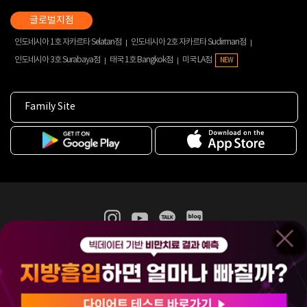
인도네시아 1호 자카르타 Selatan점
인도네시아 2호 자카르타 Sudirman점
인도네시아 3호 Surabaya점
태국 1호 Bangkok점
미국 LA점
NEW
Family Site
365mc 병·의원 이용약관
홈페이지 이용약관
개인정보처리방침
비급여진료수가
증명서발급
인재채용
(주)365mcㅣ서울특별시 서초구 서초대로52길 7, 3~4층(서초동, 제일빌딩)
120-87-04354ㅣ김남철