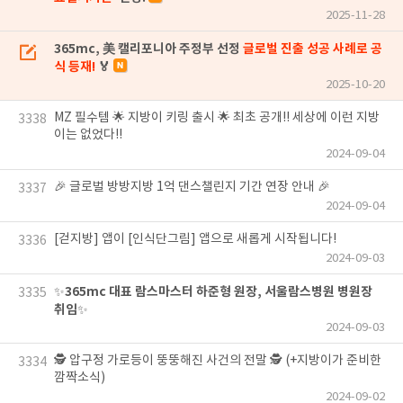
2025-11-28
365mc, 美 캘리포니아 주정부 선정
글로벌 진출 성공 사례로 공
식 등재!
🏅
2025-10-20
MZ 필수템 🌟 지방이 키링 출시 🌟 최초 공개!! 세상에 이런 지방
3338
이는 없었다!!
2024-09-04
🎉 글로벌 방방지방 1억 댄스챌린지 기간 연장 안내 🎉
3337
2024-09-04
[걷지방] 앱이 [인식단그림] 앱으로 새롭게 시작됩니다!
3336
2024-09-03
365mc 대표 람스마스터 하준형 원장, 서울람스병원 병원장
✨
3335
취임
✨
2024-09-03
🕵️ 압구정 가로등이 뚱뚱해진 사건의 전말 🕵️ (+지방이가 준비한
3334
깜짝소식)
2024-09-02