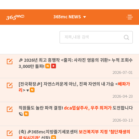
365mc NEWS
🎉 2026년 최고 흥행작 <줄지: 사라진 영웅의 귀환> 누적 조회수
3,000만 돌파!
2026-07-01
[전국확장🎉] 자연스러운게 아닌, 진짜 자연의 내 가슴 <
배파가
리
> ♥
2026-04-23
직원들도 놀란 파격 결정!
dca밉살주사, 우주 최저가
도전합니다
🪐
2026-03-13
(축) 🎉365mc지방줄기세포센터
보건복지부 지정 '첨단재생의
료실시기관'
선정!