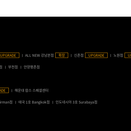
UPGRADE
ALL NEW 강남본점
확장
신촌점
UPGRADE
노원점
U
점
부천점
안양평촌점
ADE
해운대 람스 스페셜센터
irman점
태국 1호 Bangkok점
인도네시아 3호 Surabaya점