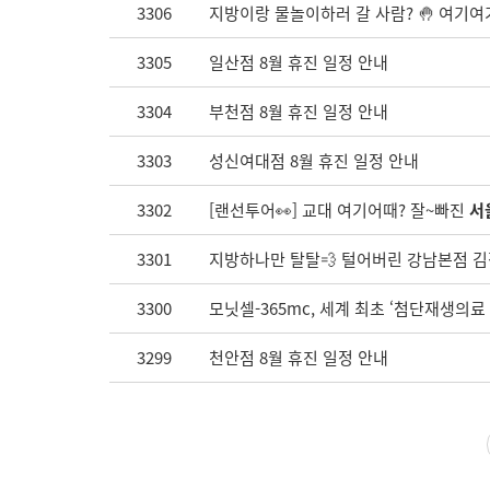
3306
지방이랑 물놀이하러 갈 사람? 🤚 여기여기
3305
일산점 8월 휴진 일정 안내
3304
부천점 8월 휴진 일정 안내
3303
성신여대점 8월 휴진 일정 안내
3302
[랜선투어👀] 교대 여기어때? 잘~빠진
서
3301
지방하나만 탈탈💨 털어버린 강남본점 
3300
모닛셀-365mc, 세계 최초 ‘첨단재생의
3299
천안점 8월 휴진 일정 안내