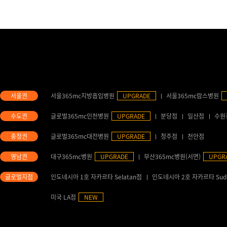
서울365mc지방흡입병원
UPGRADE
서울365mc람스병원
글로벌365mc인천병원
UPGRADE
분당점
일산점
수원
글로벌365mc대전병원
UPGRADE
청주점
천안점
대구365mc병원
UPGRADE
부산365mc병원(서면)
UPGR
인도네시아 1호 자카르타 Selatan점
인도네시아 2호 자카르타 Sud
미국 LA점
NEW