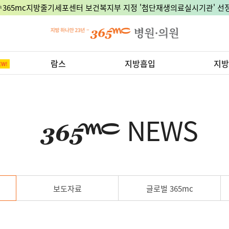
🎉365mc지방줄기세포센터 보건복지부 지정 '첨단재생의료실시기관' 선정
람스
지방흡입
지방
NEWS
보도자료
글로벌 365mc