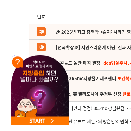
NEW 교대 지방줄기세포센터 오픈
번호
🎉 2026년 최고 흥행작 <줄지: 사라진 
[전국확장🎉] 자연스러운게 아닌, 진짜 자
직원들도 놀란 파격 결정!
dca밉살주사,
(축) 🎉365mc지방줄기세포센터
보건복
365mc, 美 캘리포니아 주정부 선정
글로
3308
지방 하나만의 정점! 365mc 강남본점, 
3307
대전병원 유튜브 채널 <지방흡입의 법칙 - 