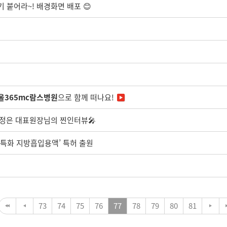
 붙어라~! 배경화면 배포 😊
울365mc람스병원
으로 함께 떠나요!
김정은 대표원장님의 찐인터뷰🎤
료 특화 지방흡입용액’ 특허 출원
73
74
75
76
77
78
79
80
81