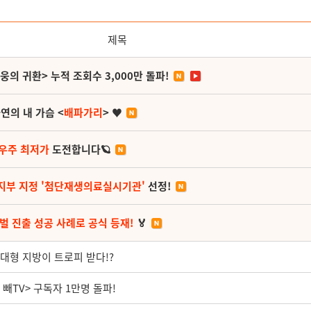
제목
영웅의 귀환> 누적 조회수 3,000만 돌파!
연의 내 가슴 <
배파가리
> ♥
 우주 최저가
도전합니다🪐
지부 지정 '첨단재생의료실시기관'
선정!
벌 진출 성공 사례로 공식 등재!
🏅
초대형 지방이 트로피 받다!?
빼TV> 구독자 1만명 돌파!