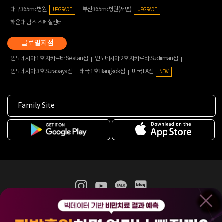
대구365mc병원
부산365mc병원(서면)
UPGRADE
UPGRADE
해운대 람스 스페셜센터
인도네시아 1호 자카르타 Selatan점
인도네시아 2호 자카르타 Sudirman점
인도네시아 3호 Surabaya점
태국 1호 Bangkok점
미국 LA점
NEW
Family Site
365mc 병·의원 이용약관
홈페이지 이용약관
개인정보처리방침
비급여진료수가
증명서발급
인재채용