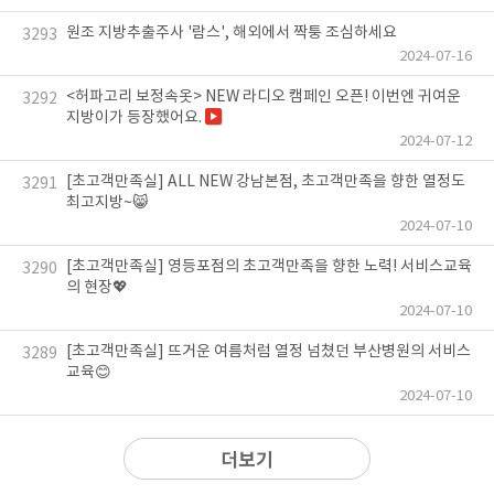
원조 지방추출주사 '람스', 해외에서 짝퉁 조심하세요
3293
2024-07-16
<허파고리 보정속옷> NEW 라디오 캠페인 오픈! 이번엔 귀여운
3292
지방이가 등장했어요.
2024-07-12
[초고객만족실] ALL NEW 강남본점, 초고객만족을 향한 열정도
3291
최고지방~😸
2024-07-10
[초고객만족실] 영등포점의 초고객만족을 향한 노력! 서비스교육
3290
의 현장💖
2024-07-10
[초고객만족실] 뜨거운 여름처럼 열정 넘쳤던 부산병원의 서비스
3289
교육😊
2024-07-10
더보기