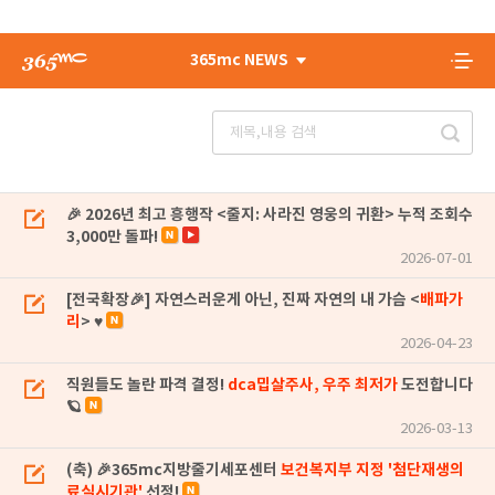
365mc NEWS
🎉 2026년 최고 흥행작 <줄지: 사라진 영웅의 귀환> 누적 조회수
3,000만 돌파!
2026-07-01
[전국확장🎉] 자연스러운게 아닌, 진짜 자연의 내 가슴 <
배파가
리
> ♥
2026-04-23
직원들도 놀란 파격 결정!
dca밉살주사, 우주 최저가
도전합니다
🪐
2026-03-13
(축) 🎉365mc지방줄기세포센터
보건복지부 지정 '첨단재생의
료실시기관'
선정!