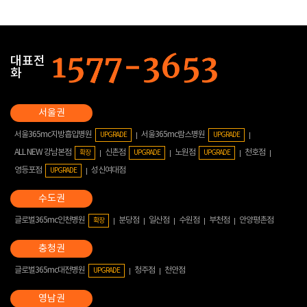
대표전
화
서울365mc지방흡입병원
서울365mc람스병원
UPGRADE
UPGRADE
ALL NEW 강남본점
신촌점
노원점
천호점
확장
UPGRADE
UPGRADE
영등포점
성신여대점
UPGRADE
글로벌365mc인천병원
분당점
일산점
수원점
부천점
안양평촌점
확장
글로벌365mc대전병원
청주점
천안점
UPGRADE