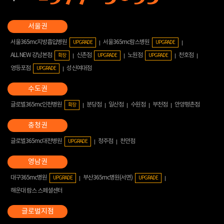
서울365mc지방흡입병원
서울365mc람스병원
UPGRADE
UPGRADE
ALL NEW 강남본점
신촌점
노원점
천호점
확장
UPGRADE
UPGRADE
영등포점
성신여대점
UPGRADE
글로벌365mc인천병원
분당점
일산점
수원점
부천점
안양평촌점
확장
글로벌365mc대전병원
청주점
천안점
UPGRADE
대구365mc병원
부산365mc병원(서면)
UPGRADE
UPGRADE
해운대 람스 스페셜센터