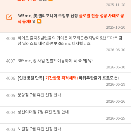
2025-11-28
365mc, 美 캘리포니아 주정부 선정
글로벌 진출 성공 사례로 공
식 등재!
🏅
2025-10-20
히어로 줄지&빌런들의 귀여운 이모티콘😆지방이&랜드마크 감
4008
성 일러스트 배경화면🧡365mc 디지털굿즈
2026-06-30
'빵'
365mc, 빵 사업 진출?! 이름하여 딱.쭉.
🥐
4007
2026-06-30
[인천병원 단독]
기간한정 파격혜택!
파워무한줄기 프로모션!
4006
2026-06-29
분당점 7월 휴진 일정 안내
4005
2026-06-26
성신여대점 7월 휴진 일정 안내
4004
2026-06-25
노원점 7월 휴진 일정 안내
4003