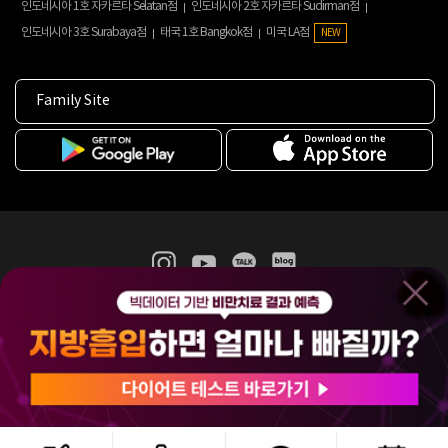
인도네시아 1호 자카르타 Selatan점
인도네시아 2호 자카르타 Sudirman점
인도네시아 3호 Surabaya점
태국 1호 Bangkok점
미국 LA점
NEW
Family Site
365mc 병·의원 이용약관
홈페이지 이용약관
개인정보처리방침
비급여진료수가
증명서발급
인재채용
(주)365mcㅣ서울특별시 서초구 서초대로52길 7, 3~4층(서초동, 제일빌딩)
120-87-04354ㅣ김남철
COPYRIGHT(C) 2025 365mc. ALL RIGHTS RESERVED.