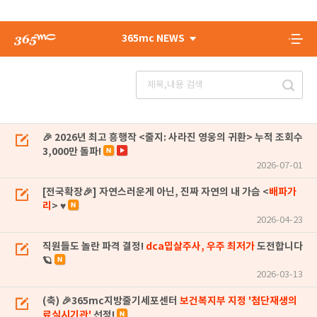
365mc NEWS
🎉 2026년 최고 흥행작 <줄지: 사라진 영웅의 귀환> 누적 조회수
3,000만 돌파!
2026-07-01
[전국확장🎉] 자연스러운게 아닌, 진짜 자연의 내 가슴 <
배파가
리
> ♥
2026-04-23
직원들도 놀란 파격 결정!
dca밉살주사, 우주 최저가
도전합니다
🪐
2026-03-13
(축) 🎉365mc지방줄기세포센터
보건복지부 지정 '첨단재생의
료실시기관'
선정!