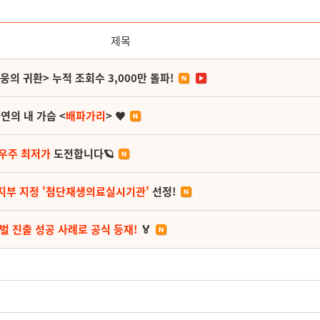
제목
영웅의 귀환> 누적 조회수 3,000만 돌파!
연의 내 가슴 <
배파가리
> ♥
 우주 최저가
도전합니다🪐
지부 지정 '첨단재생의료실시기관'
선정!
벌 진출 성공 사례로 공식 등재!
🏅