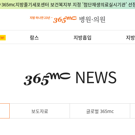
🎉365mc지방줄기세포센터 보건복지부 지정 '첨단재생의료실시기관' 선정
람스
지방흡입
지방
NEWS
보도자료
글로벌 365mc