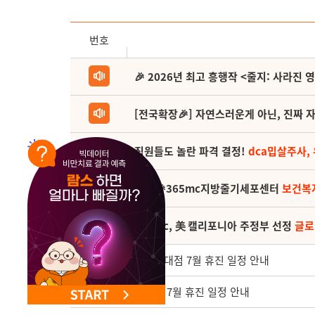
NEW 교대 지방줄기세포센터 오픈
번호
🎉 2026년 최고 흥행작 <줄지: 사라진 
[전국확장🎉] 자연스러운게 아닌, 진짜 자
직원들도 놀란 파격 결정!
dca밉살주사,
(축) 🎉365mc지방줄기세포센터
보건복
365mc, 美 캘리포니아 주정부 선정
글로
4004
성신여대점 7월 휴진 일정 안내
4003
노원점 7월 휴진 일정 안내