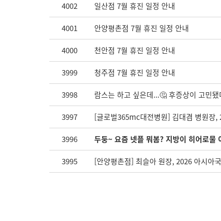
4002
일산점 7월 휴진 일정 안내
4001
안양평촌점 7월 휴진 일정 안내
4000
천안점 7월 휴진 일정 안내
3999
청주점 7월 휴진 일정 안내
3998
람스는 하고 싶은데...🤔 후증상이 고민됐
3997
[글로벌365mc대전병원] 김대겸 병원장, 
3996
두둥~ 요즘 넷플 뭐봄? 지방이 히어로물 
3995
[안양평촌점] 최슬아 원장, 2026 아시아