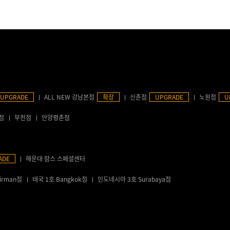
UPGRADE
ALL NEW 강남본점
확장
신촌점
UPGRADE
노원점
U
점
부천점
안양평촌점
ADE
해운대 람스 스페셜센터
irman점
태국 1호 Bangkok점
인도네시아 3호 Surabaya점