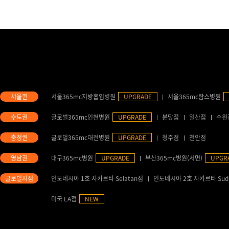
서울365mc지방흡입병원
UPGRADE
서울365mc람스병원
글로벌365mc인천병원
UPGRADE
분당점
일산점
수원
글로벌365mc대전병원
UPGRADE
청주점
천안점
대구365mc병원
UPGRADE
부산365mc병원(서면)
UPGR
인도네시아 1호 자카르타 Selatan점
인도네시아 2호 자카르타 Sud
미국 LA점
NEW