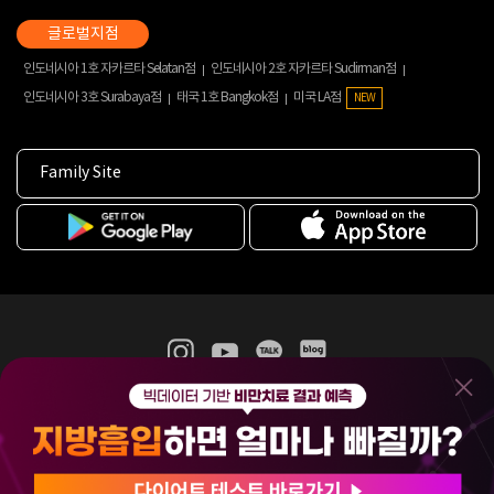
인도네시아 1호 자카르타 Selatan점
인도네시아 2호 자카르타 Sudirman점
인도네시아 3호 Surabaya점
태국 1호 Bangkok점
미국 LA점
NEW
Family Site
365mc 병·의원 이용약관
홈페이지 이용약관
개인정보처리방침
비급여진료수가
증명서발급
인재채용
(주)365mcㅣ서울특별시 서초구 서초대로52길 7, 3~4층(서초동, 제일빌딩)
120-87-04354ㅣ김남철