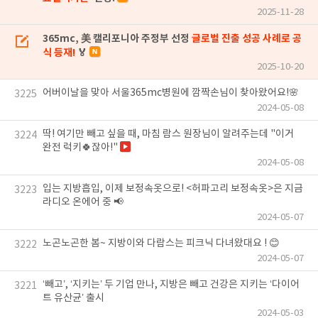
2025-11-28
365mc, 美 캘리포니아 주정부 선정
글로벌 진출 성공 사례로 공
식 등재!
🏅
2025-10-20
어버이날을 맞아 서울365mc병원에 깜짝손님이 찾아왔어요!🌸
3225
2024-05-08
딱! 여기만 빼고 싶을 때, 마침 람스 원장님이 알려주는데 "이거
3224
완전 럭키🍀잖아!"
2024-05-08
입는 지방흡입, 이제 보정속옷으로! <허파고리 보정속옷>은 지금
3223
라디오 온에어 중 📢
2024-05-07
노곤노곤한 봄~ 지방이와 다람스는 피크닉 다녀왔대요 ! 😊
3222
2024-05-07
‘빼고’, ‘지키는’ 두 기업 만나, 지방은 빼고 건강은 지키는 ‘다이어
3221
트 유산균’ 출시
2024-05-03