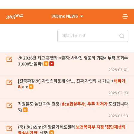
365mc NEWS
🎉 2026년 최고 흥행작 <줄지: 사라진 영웅의 귀환> 누적 조회수
3,000만 돌파!
2026-07-01
[전국확장🎉] 자연스러운게 아닌, 진짜 자연의 내 가슴 <
배파가
리
> ♥
2026-04-23
직원들도 놀란 파격 결정!
dca밉살주사, 우주 최저가
도전합니다
🪐
2026-03-13
(축) 🎉365mc지방줄기세포센터
보건복지부 지정 '첨단재생의
료실시기관'
선정!