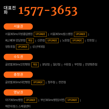
대표전
화
서울365mc지방흡입병원
서울365mc람스병원
UPGRADE
UPGRADE
ALL NEW 강남본점
신촌점
노원점
천호점
확장
UPGRADE
UPGRADE
영등포점
성신여대점
UPGRADE
글로벌365mc인천병원
분당점
일산점
수원점
부천점
안양평촌점
확장
글로벌365mc대전병원
청주점
천안점
UPGRADE
대구365mc병원
부산365mc병원(서면)
UPGRADE
UPGRADE
해운대 람스 스페셜센터