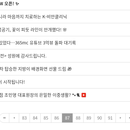
W 오픈! ✨
 아니라 마음까지 치료하는 K-비만클리닉
성공기, 꽃이 피듯 라인이 만개했다! 🌸
있었다…365mc 유튜브 3억뷰 돌파 대기록
대전> 성원에 감사드립니다.
차 탑승한 지방이 배경화면 선물 드림 🎁
전'이 시작됩니다!
점 조민영 대표원장의 은밀한 이중생활? 🐾🐈
83
84
85
86
87
88
89
90
91