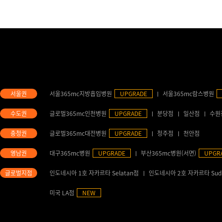
서울365mc지방흡입병원
UPGRADE
서울365mc람스병원
글로벌365mc인천병원
UPGRADE
분당점
일산점
수원
글로벌365mc대전병원
UPGRADE
청주점
천안점
대구365mc병원
UPGRADE
부산365mc병원(서면)
UPGR
인도네시아 1호 자카르타 Selatan점
인도네시아 2호 자카르타 Sud
미국 LA점
NEW