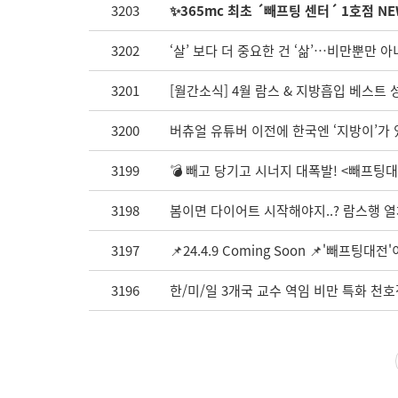
3203
✨365mc 최초 ´빼프팅 센터´ 1호점 NE
3202
‘살’ 보다 더 중요한 건 ‘삶’…비만뿐만
3201
[월간소식] 4월 람스 & 지방흡입 베스트 
3200
버츄얼 유튜버 이전에 한국엔 ‘지방이’가 
3199
💣 빼고 당기고 시너지 대폭발! <빼프팅
3198
봄이면 다이어트 시작해야지..? 람스행 열
3197
📌24.4.9 Coming Soon 📌'빼프팅대
3196
한/미/일 3개국 교수 역임 비만 특화 천호