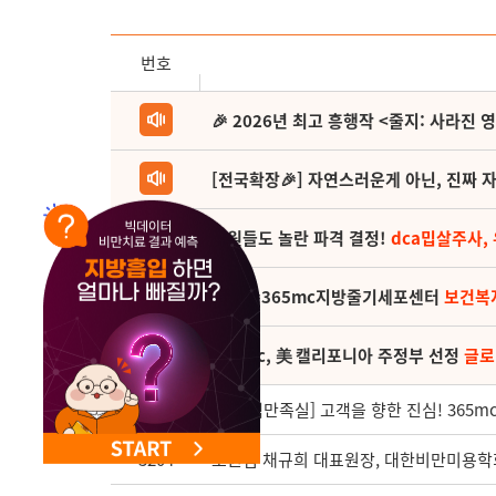
NEW 교대 지방줄기세포센터 오픈
번호
🎉 2026년 최고 흥행작 <줄지: 사라진 
[전국확장🎉] 자연스러운게 아닌, 진짜 자
직원들도 놀란 파격 결정!
dca밉살주사,
(축) 🎉365mc지방줄기세포센터
보건복
365mc, 美 캘리포니아 주정부 선정
글로
3205
[초고객만족실] 고객을 향한 진심! 365
3204
노원점 채규희 대표원장, 대한비만미용학회