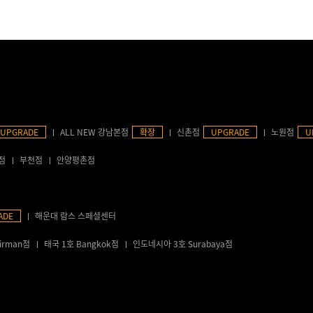
UPGRADE
ALL NEW 강남본점
확장
신촌점
UPGRADE
노원점
U
점
부천점
안양평촌점
ADE
해운대 람스 스페셜센터
irman점
태국 1호 Bangkok점
인도네시아 3호 Surabaya점