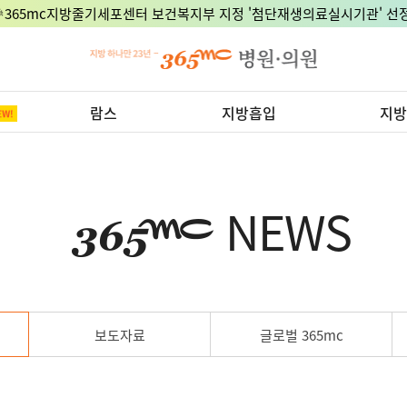
🎉365mc지방줄기세포센터 보건복지부 지정 '첨단재생의료실시기관' 선정
람스
지방흡입
지방
NEWS
보도자료
글로벌 365mc