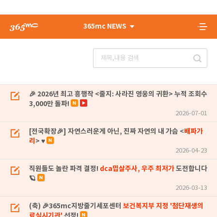
365mc NEWS
🎉 2026년 최고 흥행작 <줄지: 사라진 영웅의 귀환> 누적 조회수
3,000만 돌파!
2026-07-01
[전국확장🎉] 자연스러운게 아닌, 진짜 자연의 내 가슴 <
배파가
리
> ♥
2026-04-23
직원들도 놀란 파격 결정!
dca밉살주사, 우주 최저가
도전합니다
🪐
2026-03-13
(축) 🎉365mc지방줄기세포센터
보건복지부 지정 '첨단재생의
료실시기관'
선정!