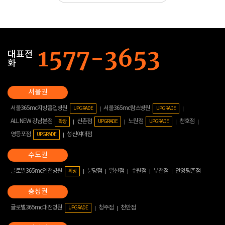
대표전
화
서울365mc지방흡입병원
서울365mc람스병원
UPGRADE
UPGRADE
ALL NEW 강남본점
신촌점
노원점
천호점
확장
UPGRADE
UPGRADE
영등포점
성신여대점
UPGRADE
글로벌365mc인천병원
분당점
일산점
수원점
부천점
안양평촌점
확장
글로벌365mc대전병원
청주점
천안점
UPGRADE