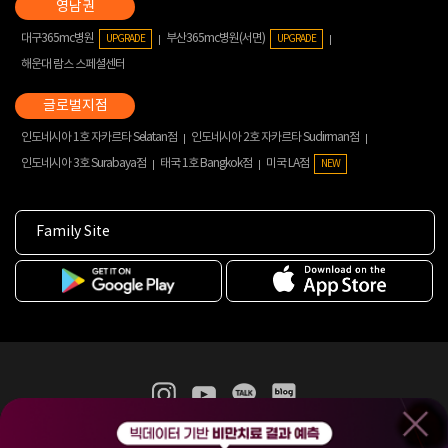
대구365mc병원
부산365mc병원(서면)
UPGRADE
UPGRADE
해운대 람스 스페셜센터
인도네시아 1호 자카르타 Selatan점
인도네시아 2호 자카르타 Sudirman점
인도네시아 3호 Surabaya점
태국 1호 Bangkok점
미국 LA점
NEW
Family Site
365mc 병·의원 이용약관
홈페이지 이용약관