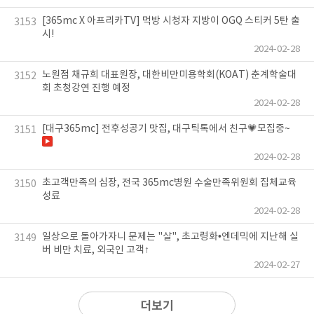
[365mc X 아프리카TV] 먹방 시청자 지방이 OGQ 스티커 5탄 출
3153
시!
2024-02-28
노원점 채규희 대표원장, 대한비만미용학회(KOAT) 춘계학술대
3152
회 초청강연 진행 예정
2024-02-28
[대구365mc] 전후성공기 맛집, 대구틱톡에서 친구💗모집중~
3151
2024-02-28
초고객만족의 심장, 전국 365mc병원 수술만족위원회 집체교육
3150
성료
2024-02-28
일상으로 돌아가자니 문제는 "살", 초고령화•엔데믹에 지난해 실
3149
버 비만 치료, 외국인 고객↑
2024-02-27
더보기