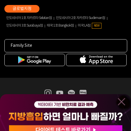
인도네시아 1호 자카르타 Selatan점
인도네시아 2호 자카르타 Sudirman점
인도네시아 3호 Surabaya점
태국 1호 Bangkok점
미국 LA점
NEW
Family Site
365mc 병·의원 이용약관
홈페이지 이용약관
개인정보처리방침
비급여진료수가
증명서발급
인재채용
(주)365mcㅣ서울특별시 서초구 서초대로52길 7, 3~4층(서초동, 제일빌딩)
120-87-04354ㅣ김남철