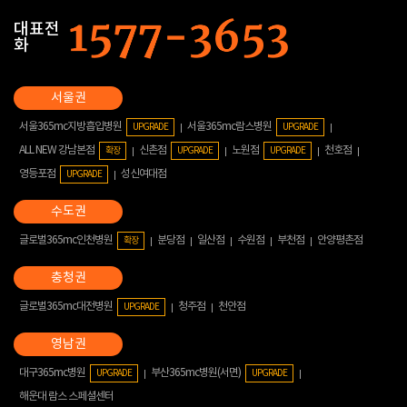
대표전
화
서울365mc지방흡입병원
서울365mc람스병원
UPGRADE
UPGRADE
ALL NEW 강남본점
신촌점
노원점
천호점
확장
UPGRADE
UPGRADE
영등포점
성신여대점
UPGRADE
글로벌365mc인천병원
분당점
일산점
수원점
부천점
안양평촌점
확장
글로벌365mc대전병원
청주점
천안점
UPGRADE
대구365mc병원
부산365mc병원(서면)
UPGRADE
UPGRADE
해운대 람스 스페셜센터