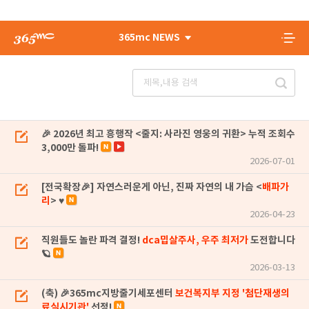
365mc NEWS
🎉 2026년 최고 흥행작 <줄지: 사라진 영웅의 귀환> 누적 조회수
3,000만 돌파!
2026-07-01
[전국확장🎉] 자연스러운게 아닌, 진짜 자연의 내 가슴 <
배파가
리
> ♥
2026-04-23
직원들도 놀란 파격 결정!
dca밉살주사, 우주 최저가
도전합니다
🪐
2026-03-13
(축) 🎉365mc지방줄기세포센터
보건복지부 지정 '첨단재생의
료실시기관'
선정!