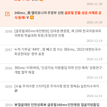
2025-11-28
365mc, 美 캘리포니아 주정부 선정
글로벌 진출 성공 사례로 공
식 등재!
🏅
2025-10-20
[글로벌365mc대전병원] 김대겸 병원장, 제 19회 한국미용외과
3098
의학회 학술대회 좌장/초청강연 진행
2023-12-19
누적 기부금 '44억'...잘 빼고 잘 쓰는 365mc, ‘2023 대한민국사
3097
회공헌대상’ 정부 표창
2023-12-19
365mc-이화여대, '인공지능 지방흡입 마취 안전 예측' 공동연구
3096
개발 협약 체결
2023-12-19
[수술 주의사항 스티커]로 주의사항 완전 정복👍 실천지수까지
3095
🎁
2023-12-15
🚨얼굴대란 인천상륙🚨 글로벌365mc인천병원 얼굴지방흡입
3094