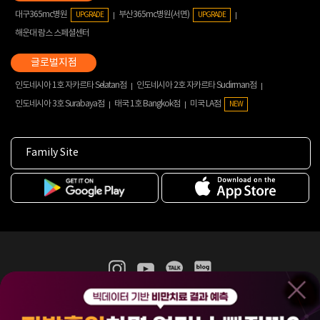
대구365mc병원
부산365mc병원(서면)
UPGRADE
UPGRADE
해운대 람스 스페셜센터
인도네시아 1호 자카르타 Selatan점
인도네시아 2호 자카르타 Sudirman점
인도네시아 3호 Surabaya점
태국 1호 Bangkok점
미국 LA점
NEW
Family Site
365mc 병·의원 이용약관
홈페이지 이용약관
개인정보처리방침
비급여진료수가
증명서발급
인재채용