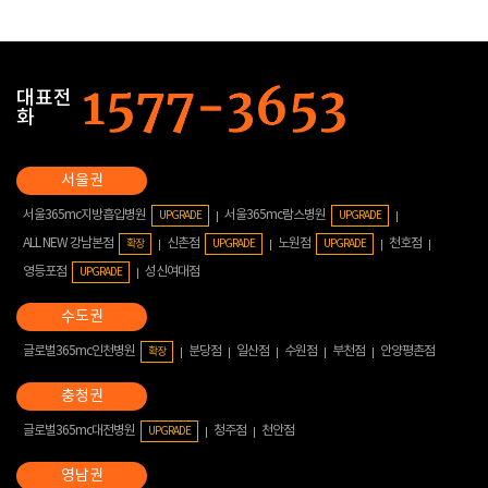
대표전
화
서울365mc지방흡입병원
서울365mc람스병원
UPGRADE
UPGRADE
ALL NEW 강남본점
신촌점
노원점
천호점
확장
UPGRADE
UPGRADE
영등포점
성신여대점
UPGRADE
글로벌365mc인천병원
분당점
일산점
수원점
부천점
안양평촌점
확장
글로벌365mc대전병원
청주점
천안점
UPGRADE