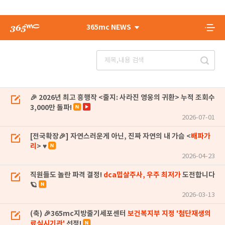
365mc NEWS
🎉 2026년 최고 흥행작 <줄지: 사라진 영웅의 귀환> 누적 조회수
3,000만 돌파!
2026-07-01
[전국확장🎉] 자연스러운게 아닌, 진짜 자연의 내 가슴 <
배파가
리
> ♥
2026-04-23
직원들도 놀란 파격 결정!
dca밉살주사, 우주 최저가
도전합니다
🪐
2026-03-13
(축) 🎉365mc지방줄기세포센터
보건복지부 지정 '첨단재생의
료실시기관'
선정!