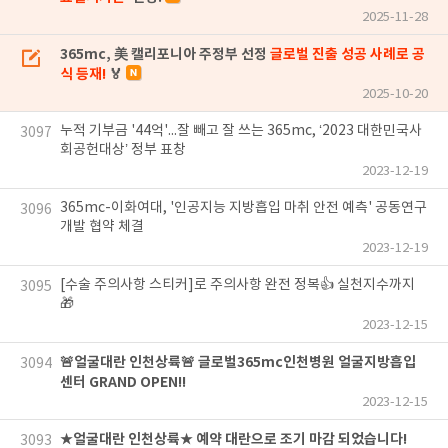
2025-11-28
365mc, 美 캘리포니아 주정부 선정
글로벌 진출 성공 사례로 공
식 등재!
🏅
2025-10-20
누적 기부금 '44억'...잘 빼고 잘 쓰는 365mc, ‘2023 대한민국사
3097
회공헌대상’ 정부 표창
2023-12-19
365mc-이화여대, '인공지능 지방흡입 마취 안전 예측' 공동연구
3096
개발 협약 체결
2023-12-19
[수술 주의사항 스티커]로 주의사항 완전 정복👍 실천지수까지
3095
🎁
2023-12-15
🚨얼굴대란 인천상륙🚨 글로벌365mc인천병원 얼굴지방흡입
3094
센터 GRAND OPEN!!
2023-12-15
★얼굴대란 인천상륙★ 예약 대란으로 조기 마감 되었습니다!
3093