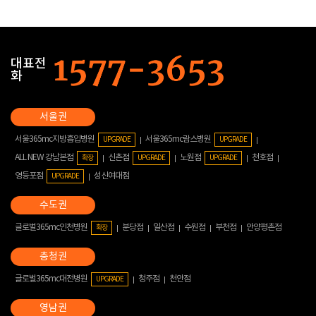
대표전
화
서울365mc지방흡입병원
서울365mc람스병원
UPGRADE
UPGRADE
ALL NEW 강남본점
신촌점
노원점
천호점
확장
UPGRADE
UPGRADE
영등포점
성신여대점
UPGRADE
글로벌365mc인천병원
분당점
일산점
수원점
부천점
안양평촌점
확장
글로벌365mc대전병원
청주점
천안점
UPGRADE