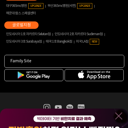
대구365mc병원
부산365mc병원(서면)
UPGRADE
UPGRADE
해운대 람스 스페셜센터
인도네시아 1호 자카르타 Selatan점
인도네시아 2호 자카르타 Sudirman점
인도네시아 3호 Surabaya점
태국 1호 Bangkok점
미국 LA점
NEW
Family Site
365mc 병·의원 이용약관
홈페이지 이용약관
개인정보처리방침
비급여진료수가
증명서발급
인재채용