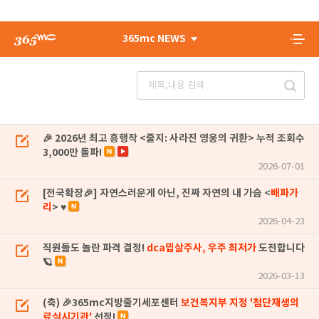
365mc NEWS
🎉 2026년 최고 흥행작 <줄지: 사라진 영웅의 귀환> 누적 조회수
3,000만 돌파!
2026-07-01
[전국확장🎉] 자연스러운게 아닌, 진짜 자연의 내 가슴 <
배파가
리
> ♥
2026-04-23
직원들도 놀란 파격 결정!
dca밉살주사, 우주 최저가
도전합니다
🪐
2026-03-13
(축) 🎉365mc지방줄기세포센터
보건복지부 지정 '첨단재생의
료실시기관'
선정!