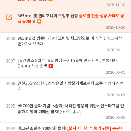
2025-11-28
365mc, 美 캘리포니아 주정부 선정
글로벌 진출 성공 사례로 공
식 등재!
🏅
2025-10-20
365mc 첫 방문
모바일 체크인
이라면?
으로 미리 접수하고 혜택
3988
받아가세요!!🎁
2026-06-11
[월간람스 5월호] 6월 방심 금지! 5월에 만든 라인, 여름 내내
3987
On-Air 하는 법🎥
2026-06-09
경인유일 지방줄기세포센터 오픈
인천365mc병원,
기념식 진행
3986
🎉
2026-06-05
📢 700만 돌파 기념! <줄지: 사라진 영웅의 귀환> 인스타그램 인
3985
증하고 영화 예매권 받자!
(~6/19 종료)
2026-06-05
예고편 조회수 700만회 돌파!
[줄지:사라진 영웅의 귀환] 본편 대
3984