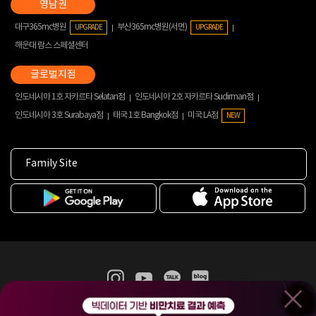
대구365mc병원
부산365mc병원(서면)
UPGRADE
UPGRADE
해운대 람스 스페셜센터
인도네시아 1호 자카르타 Selatan점
인도네시아 2호 자카르타 Sudirman점
인도네시아 3호 Surabaya점
태국 1호 Bangkok점
미국 LA점
NEW
Family Site
365mc 병·의원 이용약관
홈페이지 이용약관