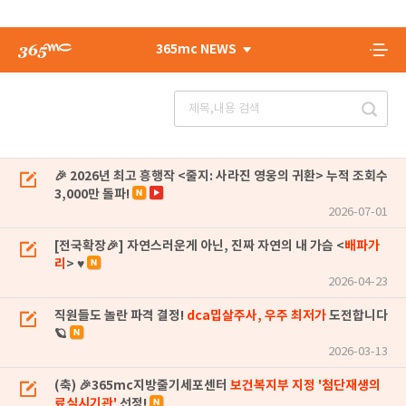
365mc NEWS
🎉 2026년 최고 흥행작 <줄지: 사라진 영웅의 귀환> 누적 조회수
3,000만 돌파!
2026-07-01
[전국확장🎉] 자연스러운게 아닌, 진짜 자연의 내 가슴 <
배파가
리
> ♥
2026-04-23
직원들도 놀란 파격 결정!
dca밉살주사, 우주 최저가
도전합니다
🪐
2026-03-13
(축) 🎉365mc지방줄기세포센터
보건복지부 지정 '첨단재생의
료실시기관'
선정!