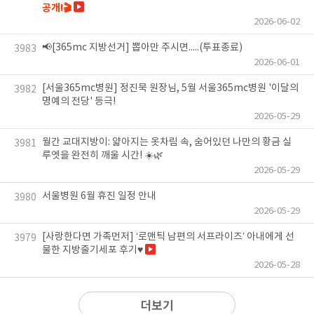
공개!🎬
2026-06-02
📢[365mc 지방선거] 뽑아만 주시면.....(투표종료)
3983
2026-06-01
[서울365mc병원] 정진묵 원장님, 5월 서울365mc병원 '이달의
3982
명예의 전당' 등극!
2026-05-29
월간 교대지방이: 얇아지는 옷차림 속, 숨어있던 나만의 황금 실
3981
루엣을 완전히 깨울 시간! ☀️🌿
2026-05-29
서울병원 6월 휴진 일정 안내
3980
2026-05-29
[사랑한다면 가족먼저] ‘로맨틱 남편의 서프라이즈’ 아내에게 선
3979
물한 지방줄기세포 후기♥
2026-05-28
더보기