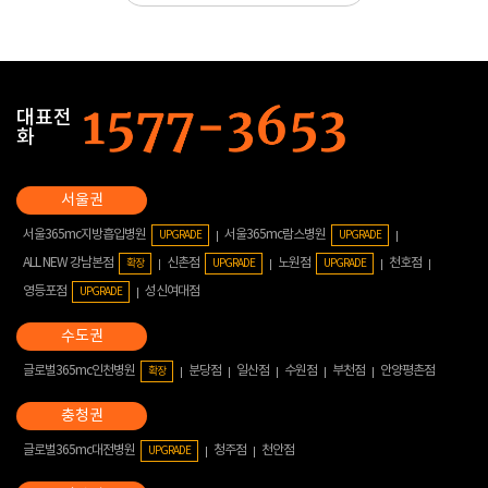
대표전
화
서울365mc지방흡입병원
서울365mc람스병원
UPGRADE
UPGRADE
ALL NEW 강남본점
신촌점
노원점
천호점
확장
UPGRADE
UPGRADE
영등포점
성신여대점
UPGRADE
글로벌365mc인천병원
분당점
일산점
수원점
부천점
안양평촌점
확장
글로벌365mc대전병원
청주점
천안점
UPGRADE