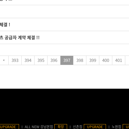
체결 !
츠 공급자 계약 체결 !!
393
394
395
396
397
398
399
400
401
UPGRADE
ALL NEW 강남본점
확장
신촌점
UPGRADE
노원점
U