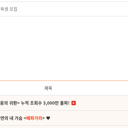
교육생 모집
제목
영웅의 귀환> 누적 조회수 3,000만 돌파!
연의 내 가슴 <
배파가리
> ♥