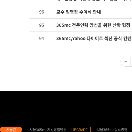
96
교수 임명장 수여식 안내
95
365mc 전문인력 양성을 위한 산학 협정 
94
365mc,Yahoo 다이어트 섹션 공식 컨텐
서울365mc지방흡입병원
UPGRADE
서울365mc람스병원