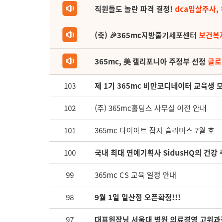
직원들도 놀란 파격 결정!
dca밉살주사,
(축) 🎉365mc지방줄기세포센터
보건복
365mc, 美 캘리포니아 주정부 선정
글로
103
제 1기 365mc 비만코디네이터 교육생 
102
(주) 365mc홀딩스 사무실 이전 안내
101
365mc 다이어트 잡지 슬리머스 7월 호
100
국내 최대 연예기획사 SidusHQ의 건강 
99
365mc CS 교육 일정 안내
98
9월 1일 일산점 오픈확정!!!
97
대표원장님 서울대 병원 의료경영 고위과