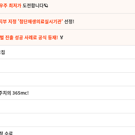
 우주 최저가
도전합니다🪐
지부 지정 '첨단재생의료실시기관'
선정!
벌 진출 성공 사례로 공식 등재!
🏅
모집
주치의 365mc!
정 수료