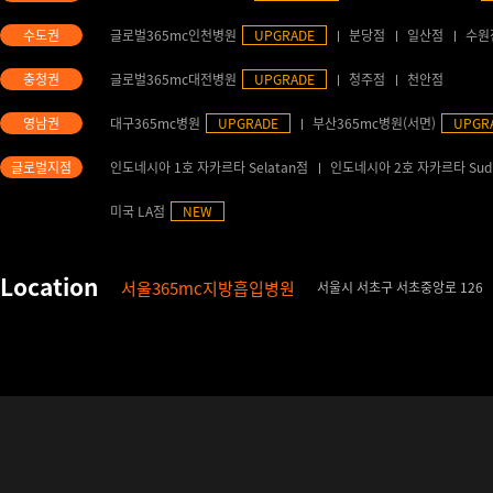
글로벌365mc인천병원
UPGRADE
분당점
일산점
수원
글로벌365mc대전병원
UPGRADE
청주점
천안점
대구365mc병원
UPGRADE
부산365mc병원(서면)
UPGR
인도네시아 1호 자카르타 Selatan점
인도네시아 2호 자카르타 Sud
미국 LA점
NEW
서울365mc지방흡입병원
서울시 서초구 서초중앙로 126