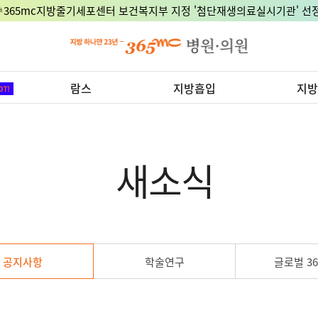
🎉365mc지방줄기세포센터 보건복지부 지정 '첨단재생의료실시기관' 선정
람스
지방흡입
지방
새소식
공지사항
학술연구
글로벌 36