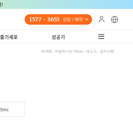
!
1577 - 3653
상담 예약
줄기세포
성공기
HOME - 지방하나만 365mc - 새소식 - 공지사항
5mc