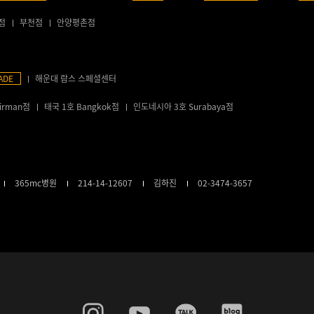
점
부천점
안양평촌점
ADE
해운대 람스 스페셜센터
irman점
태국 1호 Bangkok점
인도네시아 3호 Surabaya점
365mc병원
214-14-12607
김하진
02-3474-3657