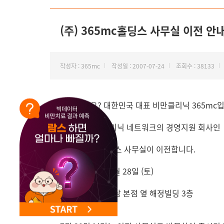
NEW 교대 지방줄기세포센터 오픈
(주) 365mc홀딩스 사무실 이전 안
작성자 : 365mc
작성일 : 2007-07-24
조회수 : 38133
안녕하세요? 대한민국 대표 비만클리닉 365mc입
365mc 비만클리닉 네트워크의 경영지원 회사인
(주)365mc 홀딩스 사무실이 이전합니다.
일시 : 2007년 7월 28일 (토)
장소 : 365mc강남 본점 옆 해정빌딩 3층