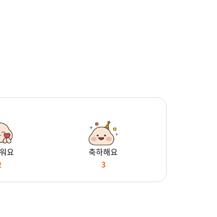
워요
축하해요
2
3