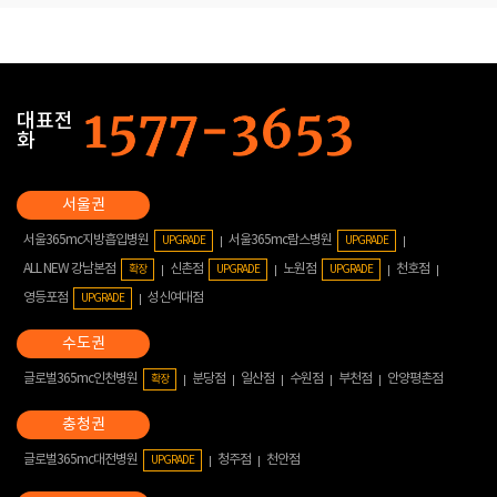
대표전
화
서울365mc지방흡입병원
서울365mc람스병원
UPGRADE
UPGRADE
ALL NEW 강남본점
신촌점
노원점
천호점
확장
UPGRADE
UPGRADE
영등포점
성신여대점
UPGRADE
글로벌365mc인천병원
분당점
일산점
수원점
부천점
안양평촌점
확장
글로벌365mc대전병원
청주점
천안점
UPGRADE