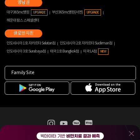
대구365mc병원
부산365mc병원(서면)
UPGRADE
UPGRADE
해운대 람스 스페셜센터
인도네시아 1호 자카르타 Selatan점
인도네시아 2호 자카르타 Sudirman점
인도네시아 3호 Surabaya점
태국 1호 Bangkok점
미국 LA점
NEW
Family Site
365mc 병·의원 이용약관
홈페이지 이용약관