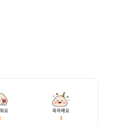
워요
축하해요
2
3