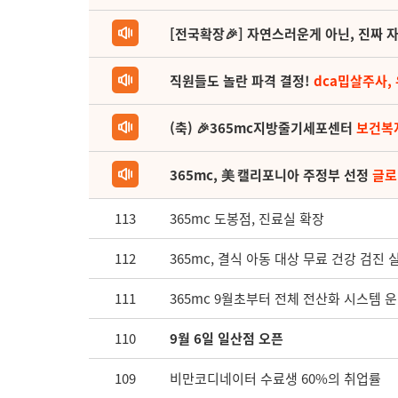
[전국확장🎉] 자연스러운게 아닌, 진짜 자
직원들도 놀란 파격 결정!
dca밉살주사,
(축) 🎉365mc지방줄기세포센터
보건복
365mc, 美 캘리포니아 주정부 선정
글로
113
365mc 도봉점, 진료실 확장
112
365mc, 결식 아동 대상 무료 건강 검진 
111
365mc 9월초부터 전체 전산화 시스템 
110
9월 6일 일산점 오픈
109
비만코디네이터 수료생 60%의 취업률