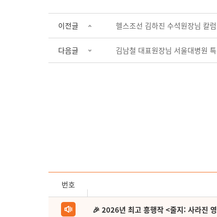
이전글
헬스조선 김하진 수석원장님 칼럼
다음글
김남철 대표원장님 서울대병원 특
번호
🎉 2026년 최고 흥행작 <줄지: 사라진 