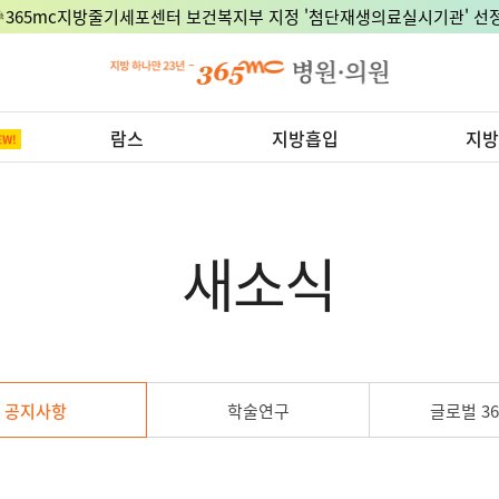
🎉365mc지방줄기세포센터 보건복지부 지정 '첨단재생의료실시기관' 선정
람스
지방흡입
지방
새소식
공지사항
학술연구
글로벌 36