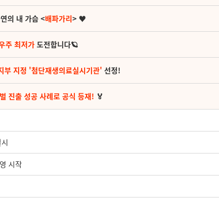
연의 내 가슴 <
배파가리
> ♥
 우주 최저가
도전합니다🪐
지부 지정 '첨단재생의료실시기관'
선정!
벌 진출 성공 사례로 공식 등재!
🏅
실시
운영 시작