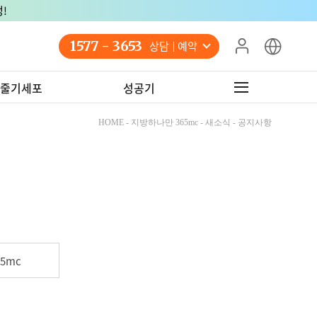
!
1577 - 3653
상담 예약
줄기세포
성공기
HOME - 지방하나만 365mc - 새소식 - 공지사항
5mc