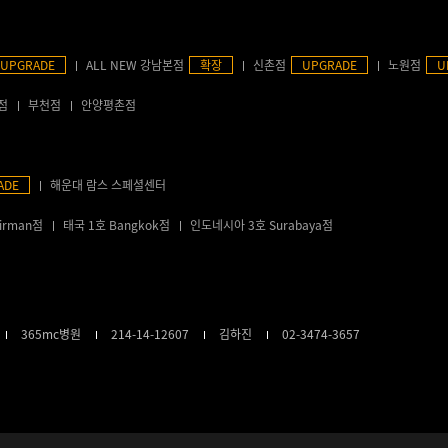
UPGRADE
ALL NEW 강남본점
확장
신촌점
UPGRADE
노원점
U
점
부천점
안양평촌점
ADE
해운대 람스 스페셜센터
irman점
태국 1호 Bangkok점
인도네시아 3호 Surabaya점
365mc병원
214-14-12607
김하진
02-3474-3657