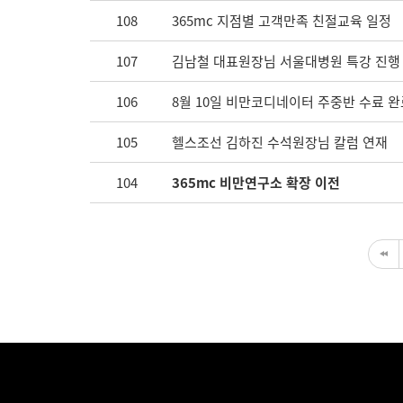
108
365mc 지점별 고객만족 친절교육 일정
107
김남철 대표원장님 서울대병원 특강 진행
106
8월 10일 비만코디네이터 주중반 수료 완
105
헬스조선 김하진 수석원장님 칼럼 연재
104
365mc 비만연구소 확장 이전