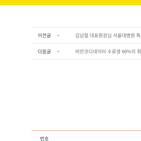
이전글
김남철 대표원장님 서울대병원 특
다음글
비만코디네이터 수료생 60%의 
번호