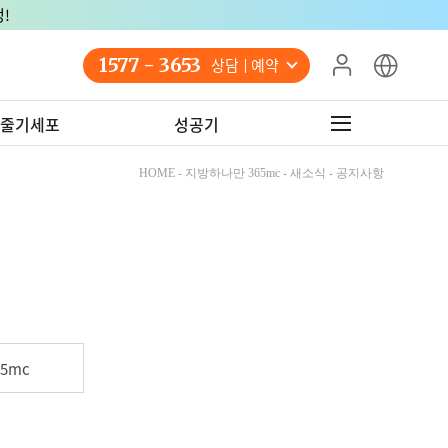
!
1577 - 3653
상담 예약
줄기세포
성공기
HOME - 지방하나만 365mc - 새소식 - 공지사항
5mc