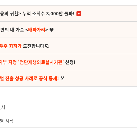
영웅의 귀환> 누적 조회수 3,000만 돌파!
연의 내 가슴 <
배파가리
> ♥
 우주 최저가
도전합니다🪐
지부 지정 '첨단재생의료실시기관'
선정!
벌 진출 성공 사례로 공식 등재!
🏅
실시
운영 시작