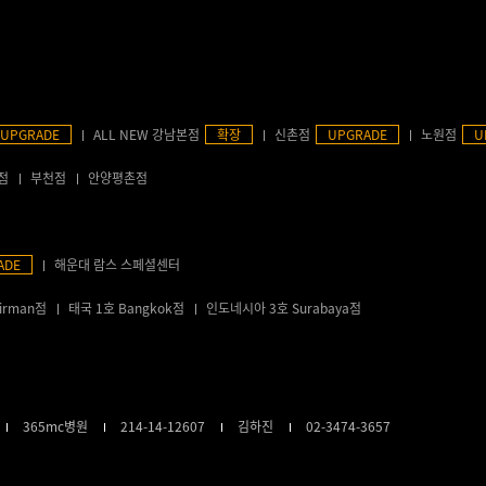
UPGRADE
ALL NEW 강남본점
확장
신촌점
UPGRADE
노원점
U
점
부천점
안양평촌점
ADE
해운대 람스 스페셜센터
irman점
태국 1호 Bangkok점
인도네시아 3호 Surabaya점
365mc병원
214-14-12607
김하진
02-3474-3657