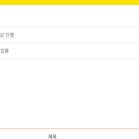
강 진행
취업률
제목