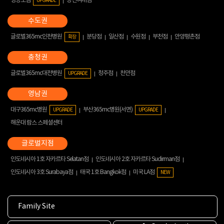
영등포점
성신여대점
UPGRADE
글로벌365mc인천병원
분당점
일산점
수원점
부천점
안양평촌점
확장
글로벌365mc대전병원
청주점
천안점
UPGRADE
대구365mc병원
부산365mc병원(서면)
UPGRADE
UPGRADE
해운대 람스 스페셜센터
인도네시아 1호 자카르타 Selatan점
인도네시아 2호 자카르타 Sudirman점
인도네시아 3호 Surabaya점
태국 1호 Bangkok점
미국 LA점
NEW
Family Site