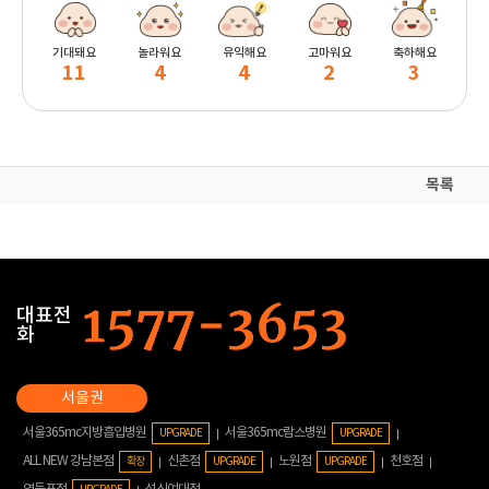
기대돼요
놀라워요
유익해요
고마워요
축하해요
11
4
4
2
3
목록
대표전
화
서울365mc지방흡입병원
서울365mc람스병원
UPGRADE
UPGRADE
ALL NEW 강남본점
신촌점
노원점
천호점
확장
UPGRADE
UPGRADE