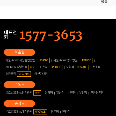
목록
대표전
화
서울365mc지방흡입병원
서울365mc람스병원
UPGRADE
UPGRADE
ALL NEW 강남본점
신촌점
노원점
천호점
확장
UPGRADE
UPGRADE
영등포점
성신여대점
UPGRADE
글로벌365mc인천병원
분당점
일산점
수원점
부천점
안양평촌점
확장
글로벌365mc대전병원
청주점
천안점
UPGRADE