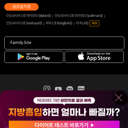
인도네시아 1호 자카르타 Selatan점
인도네시아 2호 자카르타 Sudirman점
인도네시아 3호 Surabaya점
태국 1호 Bangkok점
미국 LA점
NEW
Family Site
365mc 병·의원 이용약관
홈페이지 이용약관
개인정보처리방침
비급여진료수가
증명서발급
인재채용
(주)365mcㅣ서울특별시 서초구 서초대로52길 7, 3~4층(서초동, 제일빌딩)
120-87-04354ㅣ김남철