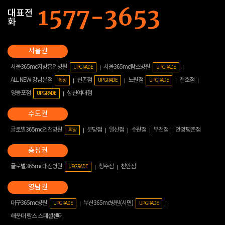
대표전
화
서울365mc지방흡입병원
서울365mc람스병원
UPGRADE
UPGRADE
ALL NEW 강남본점
신촌점
노원점
천호점
확장
UPGRADE
UPGRADE
영등포점
성신여대점
UPGRADE
글로벌365mc인천병원
분당점
일산점
수원점
부천점
안양평촌점
확장
글로벌365mc대전병원
청주점
천안점
UPGRADE
대구365mc병원
부산365mc병원(서면)
UPGRADE
UPGRADE
해운대 람스 스페셜센터