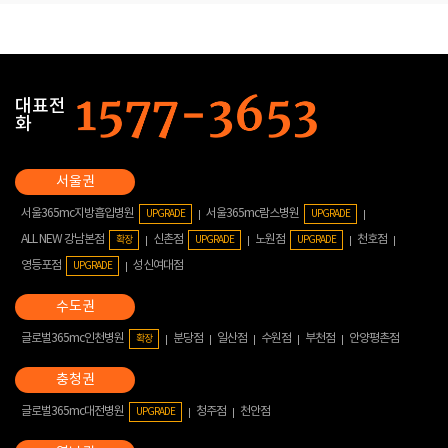
대표전
화
서울365mc지방흡입병원
서울365mc람스병원
UPGRADE
UPGRADE
ALL NEW 강남본점
신촌점
노원점
천호점
확장
UPGRADE
UPGRADE
영등포점
성신여대점
UPGRADE
글로벌365mc인천병원
분당점
일산점
수원점
부천점
안양평촌점
확장
글로벌365mc대전병원
청주점
천안점
UPGRADE