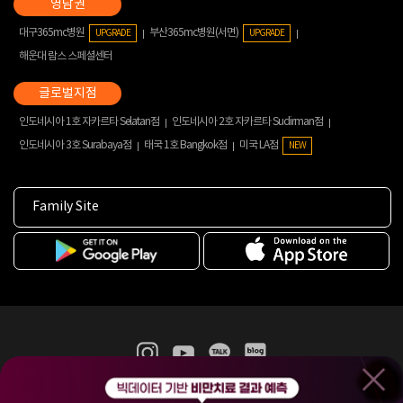
대구365mc병원
부산365mc병원(서면)
UPGRADE
UPGRADE
해운대 람스 스페셜센터
인도네시아 1호 자카르타 Selatan점
인도네시아 2호 자카르타 Sudirman점
인도네시아 3호 Surabaya점
태국 1호 Bangkok점
미국 LA점
NEW
Family Site
365mc 병·의원 이용약관
홈페이지 이용약관