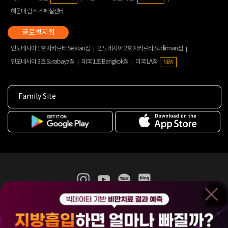
해운대 람스 스페셜센터
인도네시아 1호 자카르타 Selatan점
인도네시아 2호 자카르타 Sudirman점
인도네시아 3호 Surabaya점
태국 1호 Bangkok점
미국 LA점
NEW
Family Site
365mc 병·의원 이용약관
홈페이지 이용약관
개인정보처리방침
비급여진료수가
증명서발급
인재채용