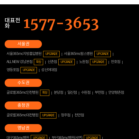
대표전
화
서울365mc지방흡입병원
서울365mc람스병원
UPGRADE
UPGRADE
ALL NEW 강남본점
신촌점
노원점
천호점
확장
UPGRADE
UPGRADE
영등포점
성신여대점
UPGRADE
글로벌365mc인천병원
분당점
일산점
수원점
부천점
안양평촌점
확장
글로벌365mc대전병원
청주점
천안점
UPGRADE
대구365mc병원
부산365mc병원(서면)
UPGRADE
UPGRADE