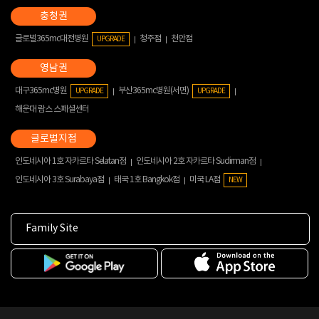
글로벌365mc대전병원
청주점
천안점
UPGRADE
대구365mc병원
부산365mc병원(서면)
UPGRADE
UPGRADE
해운대 람스 스페셜센터
인도네시아 1호 자카르타 Selatan점
인도네시아 2호 자카르타 Sudirman점
인도네시아 3호 Surabaya점
태국 1호 Bangkok점
미국 LA점
NEW
Family Site