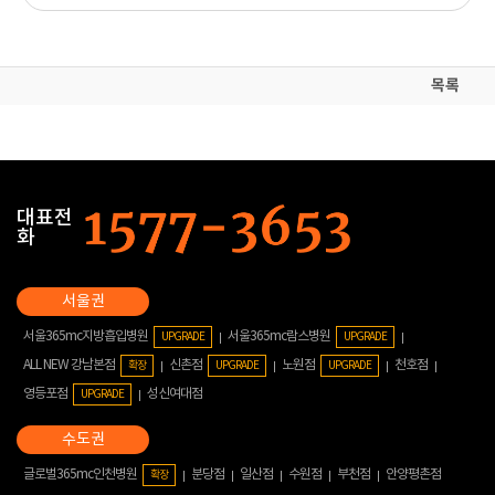
목록
대표전
화
서울365mc지방흡입병원
서울365mc람스병원
UPGRADE
UPGRADE
ALL NEW 강남본점
신촌점
노원점
천호점
확장
UPGRADE
UPGRADE
영등포점
성신여대점
UPGRADE
글로벌365mc인천병원
분당점
일산점
수원점
부천점
안양평촌점
확장