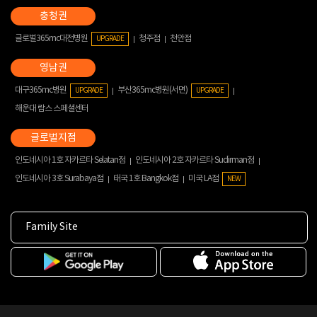
글로벌365mc대전병원
청주점
천안점
UPGRADE
대구365mc병원
부산365mc병원(서면)
UPGRADE
UPGRADE
해운대 람스 스페셜센터
인도네시아 1호 자카르타 Selatan점
인도네시아 2호 자카르타 Sudirman점
인도네시아 3호 Surabaya점
태국 1호 Bangkok점
미국 LA점
NEW
Family Site