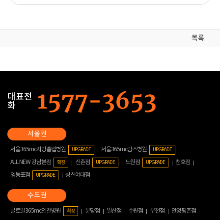
목록
대표전
화
서울365mc지방흡입병원
서울365mc람스병원
UPGRADE
UPGRADE
ALL NEW 강남본점
신촌점
노원점
천호점
확장
UPGRADE
UPGRADE
영등포점
성신여대점
UPGRADE
글로벌365mc인천병원
분당점
일산점
수원점
부천점
안양평촌점
확장