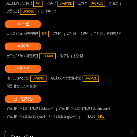
ALL NEW 강남본점
신촌점
노원점
천호점
확장
UPGRADE
UPGRADE
영등포점
성신여대점
UPGRADE
글로벌365mc인천병원
분당점
일산점
수원점
부천점
안양평촌점
확장
글로벌365mc대전병원
청주점
천안점
UPGRADE
대구365mc병원
부산365mc병원(서면)
UPGRADE
UPGRADE
해운대 람스 스페셜센터
인도네시아 1호 자카르타 Selatan점
인도네시아 2호 자카르타 Sudirman점
인도네시아 3호 Surabaya점
태국 1호 Bangkok점
미국 LA점
NEW