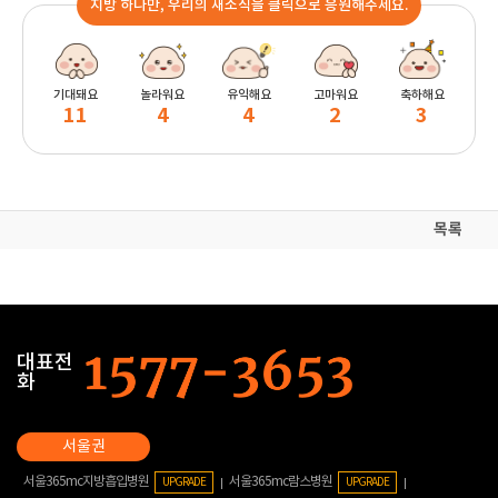
지방 하나만, 우리의 새소식을 클릭으로 응원해주세요.
기대돼요
놀라워요
유익해요
고마워요
축하해요
11
4
4
2
3
목록
대표전
화
서울365mc지방흡입병원
서울365mc람스병원
UPGRADE
UPGRADE