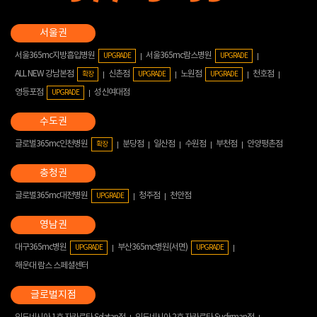
서울365mc지방흡입병원
서울365mc람스병원
UPGRADE
UPGRADE
ALL NEW 강남본점
신촌점
노원점
천호점
확장
UPGRADE
UPGRADE
영등포점
성신여대점
UPGRADE
글로벌365mc인천병원
분당점
일산점
수원점
부천점
안양평촌점
확장
글로벌365mc대전병원
청주점
천안점
UPGRADE
대구365mc병원
부산365mc병원(서면)
UPGRADE
UPGRADE
해운대 람스 스페셜센터