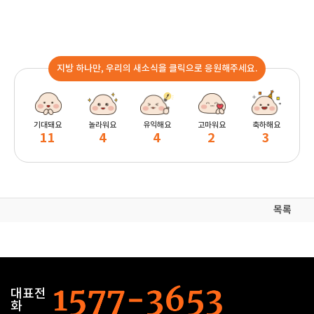
지방 하나만, 우리의 새소식을 클릭으로 응원해주세요.
기대돼요
놀라워요
유익해요
고마워요
축하해요
11
4
4
2
3
목록
대표전
화