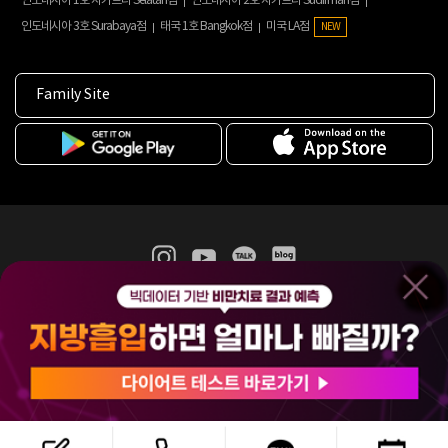
인도네시아 1호 자카르타 Selatan점
인도네시아 2호 자카르타 Sudirman점
인도네시아 3호 Surabaya점
태국 1호 Bangkok점
미국 LA점
NEW
Family Site
365mc 병·의원 이용약관
홈페이지 이용약관
개인정보처리방침
비급여진료수가
증명서발급
인재채용
(주)365mcㅣ서울특별시 서초구 서초대로52길 7, 3~4층(서초동, 제일빌딩)
120-87-04354ㅣ김남철
COPYRIGHT(C) 2025 365mc. ALL RIGHTS RESERVED.