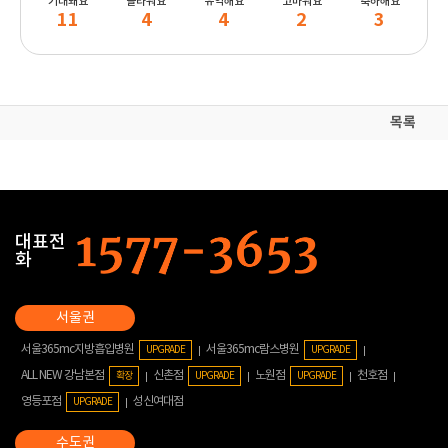
기대돼요
놀라워요
유익해요
고마워요
축하해요
11
4
4
2
3
목록
대표전
화
서울365mc지방흡입병원
서울365mc람스병원
UPGRADE
UPGRADE
ALL NEW 강남본점
신촌점
노원점
천호점
확장
UPGRADE
UPGRADE
영등포점
성신여대점
UPGRADE