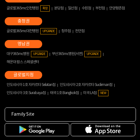
글로벌365mc인천병원
분당점
일산점
수원점
부천점
안양평촌점
확장
글로벌365mc대전병원
청주점
천안점
UPGRADE
대구365mc병원
부산365mc병원(서면)
UPGRADE
UPGRADE
해운대 람스 스페셜센터
인도네시아 1호 자카르타 Selatan점
인도네시아 2호 자카르타 Sudirman점
인도네시아 3호 Surabaya점
태국 1호 Bangkok점
미국 LA점
NEW
Family Site