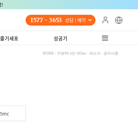
!
1577 - 3653
상담 예약
줄기세포
성공기
HOME - 지방하나만 365mc - 새소식 - 공지사항
5mc