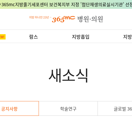
🎉365mc지방줄기세포센터 보건복지부 지정 '첨단재생의료실시기관' 선정
8월 15일 광복절, 정상진료 지점은 어디?
365mc x 서울의대, DCA주사제 임상적응증 공동연구 식약처 승인!
람스
지방흡입
지방
새소식
공지사항
학술연구
글로벌 36