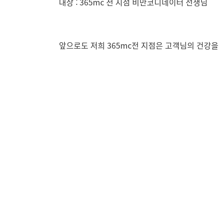
대상 : 365mc 전 지점 비만코디네이터 선생님
앞으로도 저희 365mc전 지점은 고객님의 건강을
아름다움을 함께 가꾸어가는 동반자가 되어드리겠
기대돼요
11